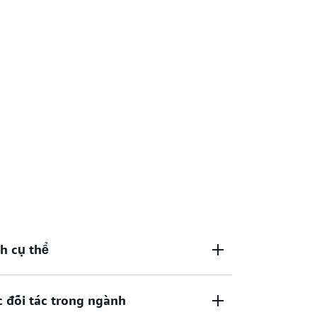
h cụ thể
 đối tác trong ngành
 dựa vào chuyên môn sâu sắc trong ngành