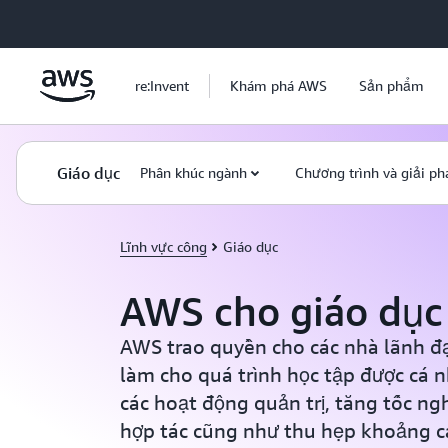
Chuyển đến nội dung chính
re:Invent
Khám phá AWS
Sản phẩm
Giáo dục
Phân khúc ngành
Chương trình và giải ph
Lĩnh vực công
Giáo dục
AWS cho giáo dục
AWS trao quyền cho các nhà lãnh đạ
làm cho quá trình học tập được cá 
các hoạt động quản trị, tăng tốc ng
hợp tác cũng như thu hẹp khoảng c