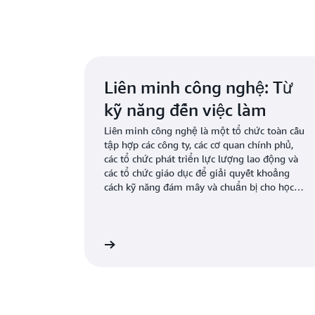
Tìm hiểu thêm về AWS dành cho giáo dục trên
Liên minh công nghệ: Từ
kỹ năng đến việc làm
Liên minh công nghệ là một tổ chức toàn cầu
tập hợp các công ty, các cơ quan chính phủ,
các tổ chức phát triển lực lượng lao động và
các tổ chức giáo dục để giải quyết khoảng
cách kỹ năng đám mây và chuẩn bị cho học
viên cho các công việc kỹ thuật cấp thấp, theo
yêu cầu.
kỹ năng đến việc làm
Tìm hiểu thêm về AWS dành cho giáo dục tiểu học v