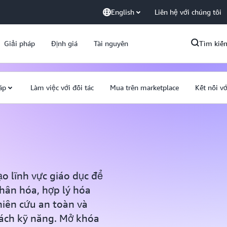
English
Liên hệ với chúng tôi
Giải pháp
Định giá
Tài nguyên
Tìm kiế
áp
Làm việc với đối tác
Mua trên marketplace
Kết nối vớ
o lĩnh vực giáo dục để
nhân hóa, hợp lý hóa
hiên cứu an toàn và
ách kỹ năng. Mở khóa