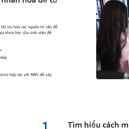
à tối ưu hóa các nguồn tư vấn để
ia khóa học của sinh viên để
n
hiệp
rict hợp tác với AWS để xây
1
1.
Tìm hiểu cách 