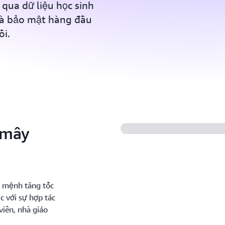
qua dữ liệu học sinh
và bảo mật hàng đầu
ồi.
 mây
 mệnh tăng tốc
c với sự hợp tác
viên, nhà giáo