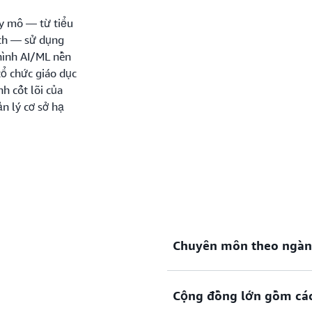
y mô — từ tiểu
ech — sử dụng
 hình AI/ML nền
tổ chức giáo dục
h cốt lõi của
n lý cơ sở hạ
Chuyên môn theo ngàn
Cộng đồng lớn gồm các
Các nhà lãnh đạo giáo dục