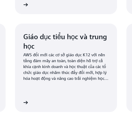
 phổ thông
Tìm hiểu thêm về Nghiên cứu và điện toán kỹ thuật trên A
Giáo dục tiểu học và trung
học
AWS đổi mới các cơ sở giáo dục K12 với nền
tảng đám mây an toàn, toàn diện hỗ trợ cả
khía cạnh kinh doanh và học thuật của các tổ
chức giáo dục nhằm thúc đẩy đổi mới, hợp lý
hóa hoạt động và nâng cao trải nghiệm học
tập.
à trung học
Tìm hiểu thêm về AWS dành cho công nghệ giáo d