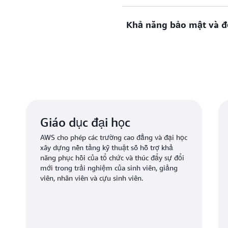
của AWS, cho phép đổi mới 
khu học chánh lớn, trường 
Khả năng bảo mật và đ
để cải thiện trải nghiệm c
Với cộng đồng lớn nhất gồm
đẩy nhanh quá trình nghiên
phép khách hàng trong lĩnh
và có thể mở rộng nhằm đổi
có thể chọn các dịch vụ phù
AWS cung cấp các dịch vụ 
đạt được sứ mệnh cốt lõi củ
nhất để duy trì quyền riêng
trường an toàn cho các tiê
Giáo dục đại học
AWS cho phép các trường cao đẳng và đại học
xây dựng nền tảng kỹ thuật số hỗ trợ khả
năng phục hồi của tổ chức và thúc đẩy sự đổi
mới trong trải nghiệm của sinh viên, giảng
viên, nhân viên và cựu sinh viên.