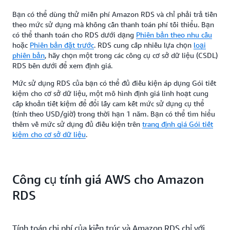
Bạn có thể dùng thử miễn phí Amazon RDS và chỉ phải trả tiền
theo mức sử dụng mà không cần thanh toán phí tối thiểu. Bạn
có thể thanh toán cho RDS dưới dạng
Phiên bản theo nhu cầu
hoặc
Phiên bản đặt trước
. RDS cung cấp nhiều lựa chọn
loại
phiên bản
, hãy chọn một trong các công cụ cơ sở dữ liệu (CSDL)
RDS bên dưới để xem định giá.
Mức sử dụng RDS của bạn có thể đủ điều kiện áp dụng Gói tiết
kiệm cho cơ sở dữ liệu, một mô hình định giá linh hoạt cung
cấp khoản tiết kiệm để đổi lấy cam kết mức sử dụng cụ thể
(tính theo USD/giờ) trong thời hạn 1 năm. Bạn có thể tìm hiểu
thêm về mức sử dụng đủ điều kiện trên
trang định giá Gói tiết
kiệm cho cơ sở dữ liệu
.
Công cụ tính giá AWS cho Amazon
RDS
Tính toán chi phí của kiến trúc và Amazon RDS chỉ với