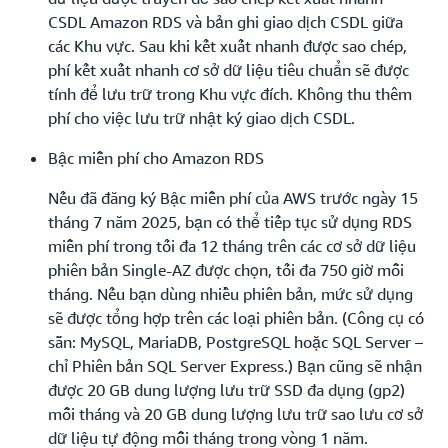
CSDL Amazon RDS và bản ghi giao dịch CSDL giữa
các Khu vực. Sau khi kết xuất nhanh được sao chép,
phí kết xuất nhanh cơ sở dữ liệu tiêu chuẩn sẽ được
tính để lưu trữ trong Khu vực đích. Không thu thêm
phí cho việc lưu trữ nhật ký giao dịch CSDL.
Bậc miễn phí cho Amazon RDS
Nếu đã đăng ký Bậc miễn phí của AWS trước ngày 15
tháng 7 năm 2025, bạn có thể tiếp tục sử dụng RDS
miễn phí trong tối đa 12 tháng trên các cơ sở dữ liệu
phiên bản Single-AZ được chọn, tối đa 750 giờ mỗi
tháng. Nếu bạn dùng nhiều phiên bản, mức sử dụng
sẽ được tổng hợp trên các loại phiên bản. (Công cụ có
sẵn: MySQL, MariaDB, PostgreSQL hoặc SQL Server –
chỉ Phiên bản SQL Server Express.) Bạn cũng sẽ nhận
được 20 GB dung lượng lưu trữ SSD đa dụng (gp2)
mỗi tháng và 20 GB dung lượng lưu trữ sao lưu cơ sở
dữ liệu tự động mỗi tháng trong vòng 1 năm.