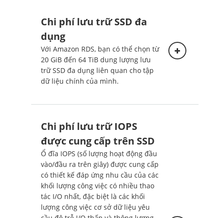
Chi phí lưu trữ SSD đa
dụng
Với Amazon RDS, bạn có thể chọn từ
20 GiB đến 64 TiB dung lượng lưu
trữ SSD đa dụng liên quan cho tập
dữ liệu chính của mình.
Chi phí lưu trữ IOPS
Triển khai một vùng sẵn
sàng
được cung cấp trên SSD
Ổ đĩa IOPS (số lượng hoạt động đầu
Giá bên dưới áp dụng cho
vào/đầu ra trên giây) được cung cấp
Phiên bản CSDL được triển
có thiết kế đáp ứng nhu cầu của các
khai trong một Vùng sẵn sàng.
khối lượng công việc có nhiều thao
tác I/O nhất, đặc biệt là các khối
lượng công việc cơ sở dữ liệu yêu
cầu độ trễ I/O thấp và thông lượng