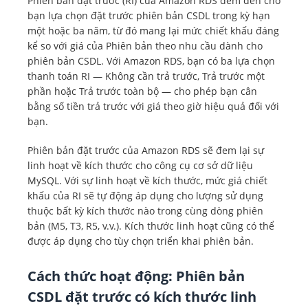
Phiên bản đặt trước (RI) của Amazon RDS đem đến cho
bạn lựa chọn đặt trước phiên bản CSDL trong kỳ hạn
Triển khai nhiều vùng sẵn
một hoặc ba năm, từ đó mang lại mức chiết khấu đáng
sàng (hai phiên bản dự
kể so với giá của Phiên bản theo nhu cầu dành cho
phòng có thể đọc được)
phiên bản CSDL. Với Amazon RDS, bạn có ba lựa chọn
thanh toán RI — Không cần trả trước, Trả trước một
phần hoặc Trả trước toàn bộ — cho phép bạn cân
bằng số tiền trả trước với giá theo giờ hiệu quả đối với
bạn.
Phiên bản đặt trước của Amazon RDS sẽ đem lại sự
linh hoạt về kích thước cho công cụ cơ sở dữ liệu
MySQL. Với sự linh hoạt về kích thước, mức giá chiết
khấu của RI sẽ tự động áp dụng cho lượng sử dụng
thuộc bất kỳ kích thước nào trong cùng dòng phiên
bản (M5, T3, R5, v.v.). Kích thước linh hoạt cũng có thể
được áp dụng cho tùy chọn triển khai phiên bản.
Cách thức hoạt động: Phiên bản
CSDL đặt trước có kích thước linh