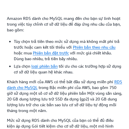
Amazon RDS dành cho MySQL mang đến cho bạn sự linh hoạt
trong việc tùy chỉnh cơ sở dữ liệu để đáp ứng nhu cầu của bạn,
bao gồm:
Tùy chọn trả tiền theo mức sử dụng mà không mất phí trả
trước hoặc cam kết tối thiểu với
Phiên bản theo nhu cầu
hoặc mua
Phiên bản đặt trước
với mức giá chiết khấu.
Dùng bao nhiêu, trả tiền bấy nhiêu.
Lựa chọn
loại phiên bản
tối ưu cho các trường hợp sử dụng
cơ sở dữ liệu quan hệ khác nhau.
Khách hàng mới của AWS có thể bắt đầu sử dụng miễn phí
RDS
dành cho MySQL
trong Bậc miễn phí của AWS, bao gồm 750
giờ sử dụng một số cơ sở dữ liệu phiên bản Một vùng sẵn sàng,
20 GB dung lượng lưu trữ SSD đa dụng (gp2) và 20 GB dung
lượng lưu trữ cho các bản sao lưu cơ sở dữ liệu tự động mỗi
tháng trong một năm.
Mức sử dụng RDS dành cho MySQL của bạn có thể đủ điều
kiện áp dụng Gói tiết kiệm cho cơ sở dữ liệu, một mô hình