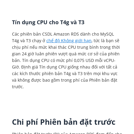
Tín dụng CPU cho T4g và T3
Triển khai một vùng sẵn
sàng
Các phiên bản CSDL Amazon RDS dành cho MySQL
T4g và T3 chạy ở
chế độ Không giới hạn
, tức là bạn sẽ
Giá bên dưới áp dụng cho
chịu phí nếu mức khai thác CPU trung bình trong thời
phiên bản CSDL được triển
gian 24 giờ luân phiên vượt quá mức cơ sở của phiên
khai trong một Vùng sẵn sàng.
bản. Tín dụng CPU có mức phí 0,075 USD mỗi vCPU-
Giờ. Định giá Tín dụng CPU giống nhau đối với tất cả
các kích thước phiên bản T4g và T3 trên mọi khu vực
và không được bao gồm trong phí của Phiên bản đặt
trước.
Triển khai nhiều vùng sẵn
Chi phí Phiên bản đặt trước
sàng (một phiên bản dự
phòng)