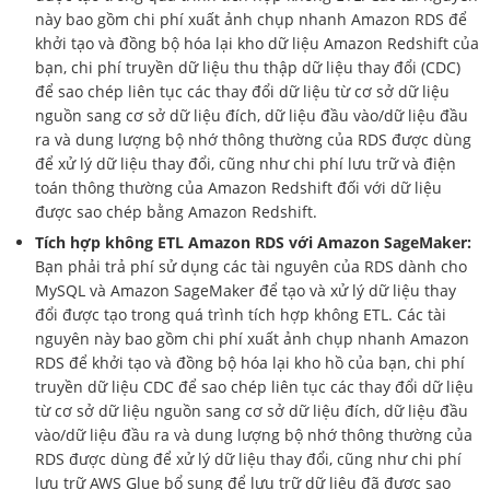
này bao gồm chi phí xuất ảnh chụp nhanh Amazon RDS để
khởi tạo và đồng bộ hóa lại kho dữ liệu Amazon Redshift của
bạn, chi phí truyền dữ liệu thu thập dữ liệu thay đổi (CDC)
để sao chép liên tục các thay đổi dữ liệu từ cơ sở dữ liệu
nguồn sang cơ sở dữ liệu đích, dữ liệu đầu vào/dữ liệu đầu
ra và dung lượng bộ nhớ thông thường của RDS được dùng
để xử lý dữ liệu thay đổi, cũng như chi phí lưu trữ và điện
toán thông thường của Amazon Redshift đối với dữ liệu
được sao chép bằng Amazon Redshift.
Tích hợp không ETL Amazon RDS với Amazon SageMaker:
Bạn phải trả phí sử dụng các tài nguyên của RDS dành cho
MySQL và Amazon SageMaker để tạo và xử lý dữ liệu thay
đổi được tạo trong quá trình tích hợp không ETL. Các tài
nguyên này bao gồm chi phí xuất ảnh chụp nhanh Amazon
RDS để khởi tạo và đồng bộ hóa lại kho hồ của bạn, chi phí
truyền dữ liệu CDC để sao chép liên tục các thay đổi dữ liệu
từ cơ sở dữ liệu nguồn sang cơ sở dữ liệu đích, dữ liệu đầu
vào/dữ liệu đầu ra và dung lượng bộ nhớ thông thường của
RDS được dùng để xử lý dữ liệu thay đổi, cũng như chi phí
lưu trữ AWS Glue bổ sung để lưu trữ dữ liệu đã được sao