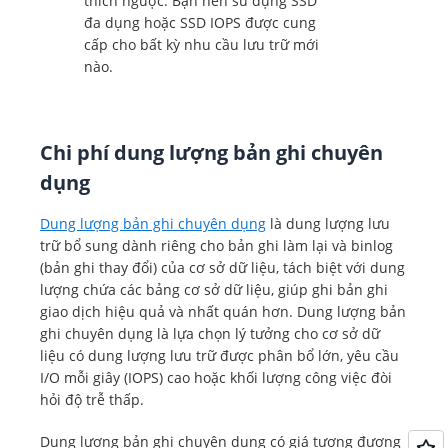
thích ngược. Bạn nên sử dụng SSD
đa dụng hoặc SSD IOPS được cung
cấp cho bất kỳ nhu cầu lưu trữ mới
nào.
Triển khai nhiều vùng sẵn
sàng (một phiên bản dự
phòng)
Chi phí dung lượng bản ghi chuyên
Triển khai một vùng sẵn
Triển khai nhiều vùng sẵn
Triển khai nhiều vùng sẵn
dụng
sàng
sàng (hai phiên bản dự
sàng (một phiên bản dự
phòng có thể đọc được)
phòng)
Dung lượng bản ghi chuyên dụng
là dung lượng lưu
Giá bên dưới áp dụng cho
trữ bổ sung dành riêng cho bản ghi làm lại và binlog
Phiên bản CSDL được triển
Triển khai nhiều vùng sẵn
(bản ghi thay đổi) của cơ sở dữ liệu, tách biệt với dung
khai trong một Vùng sẵn sàng.
sàng (hai phiên bản dự
lượng chứa các bảng cơ sở dữ liệu, giúp ghi bản ghi
phòng có quyền đọc)
giao dịch hiệu quả và nhất quán hơn. Dung lượng bản
ghi chuyên dụng là lựa chọn lý tưởng cho cơ sở dữ
liệu có dung lượng lưu trữ được phân bổ lớn, yêu cầu
I/O mỗi giây (IOPS) cao hoặc khối lượng công việc đòi
hỏi độ trễ thấp.
Dung lượng bản ghi chuyên dụng có giá tương đương