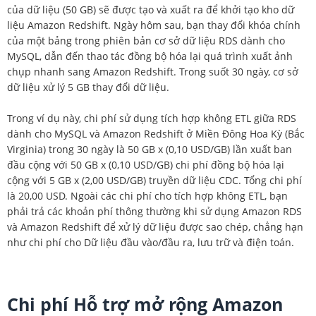
của dữ liệu (50 GB) sẽ được tạo và xuất ra để khởi tạo kho dữ
liệu Amazon Redshift. Ngày hôm sau, bạn thay đổi khóa chính
của một bảng trong phiên bản cơ sở dữ liệu RDS dành cho
MySQL, dẫn đến thao tác đồng bộ hóa lại quá trình xuất ảnh
chụp nhanh sang Amazon Redshift. Trong suốt 30 ngày, cơ sở
dữ liệu xử lý 5 GB thay đổi dữ liệu.
Trong ví dụ này, chi phí sử dụng tích hợp không ETL giữa RDS
dành cho MySQL và Amazon Redshift ở Miền Đông Hoa Kỳ (Bắc
Virginia) trong 30 ngày là 50 GB x (0,10 USD/GB) lần xuất ban
đầu cộng với 50 GB x (0,10 USD/GB) chi phí đồng bộ hóa lại
cộng với 5 GB x (2,00 USD/GB) truyền dữ liệu CDC. Tổng chi phí
là 20,00 USD. Ngoài các chi phí cho tích hợp không ETL, bạn
phải trả các khoản phí thông thường khi sử dụng Amazon RDS
và Amazon Redshift để xử lý dữ liệu được sao chép, chẳng hạn
như chi phí cho Dữ liệu đầu vào/đầu ra, lưu trữ và điện toán.
Chi phí Hỗ trợ mở rộng Amazon