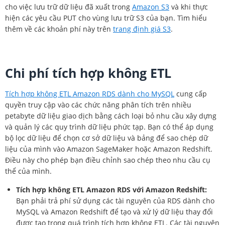
cho việc lưu trữ dữ liệu đã xuất trong
Amazon S3
và khi thực
hiện các yêu cầu PUT cho vùng lưu trữ S3 của bạn. Tìm hiểu
thêm về các khoản phí này trên
trang định giá S3
.
Chi phí tích hợp không ETL
Tích hợp không ETL Amazon RDS dành cho MySQL
cung cấp
quyền truy cập vào các chức năng phân tích trên nhiều
petabyte dữ liệu giao dịch bằng cách loại bỏ nhu cầu xây dựng
và quản lý các quy trình dữ liệu phức tạp. Bạn có thể áp dụng
bộ lọc dữ liệu để chọn cơ sở dữ liệu và bảng để sao chép dữ
liệu của mình vào Amazon SageMaker hoặc Amazon Redshift.
Điều này cho phép bạn điều chỉnh sao chép theo nhu cầu cụ
thể của mình.
Tích hợp không ETL Amazon RDS với Amazon Redshift:
Bạn phải trả phí sử dụng các tài nguyên của RDS dành cho
MySQL và Amazon Redshift để tạo và xử lý dữ liệu thay đổi
được tạo trong quá trình tích hợp không ETL. Các tài nguyên