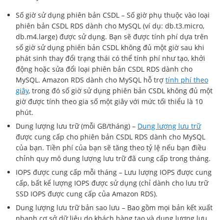
Số giờ sử dụng phiên bản CSDL – Số giờ phụ thuộc vào loại
phiên bản CSDL RDS dành cho MySQL (ví dụ: db.t3.micro,
db.m4.large) được sử dụng. Bạn sẽ được tính phí dựa trên
số giờ sử dụng phiên bản CSDL không đủ một giờ sau khi
phát sinh thay đổi trạng thái có thể tính phí như tạo, khởi
động hoặc sửa đổi loại phiên bản CSDL RDS dành cho
MySQL. Amazon RDS dành cho MySQL hỗ trợ
tính phí theo
giây
, trong đó số giờ sử dụng phiên bản CSDL không đủ một
giờ được tính theo gia số một giây với mức tối thiểu là 10
phút.
Dung lượng lưu trữ (mỗi GB/tháng) –
Dung lượng lưu trữ
được cung cấp cho phiên bản CSDL RDS dành cho MySQL
của bạn. Tiền phí của bạn sẽ tăng theo tỷ lệ nếu bạn điều
chỉnh quy mô dung lượng lưu trữ đã cung cấp trong tháng.
IOPS được cung cấp mỗi tháng – Lưu lượng IOPS được cung
cấp, bất kể lượng IOPS được sử dụng (chỉ dành cho lưu trữ
SSD IOPS được cung cấp của Amazon RDS).
Dung lượng lưu trữ bản sao lưu – Bao gồm mọi bản kết xuất
nhanh cơ sở dữ liệu do khách hàng tạo và dung lượng lưu