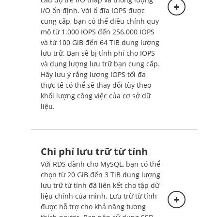
I/O ổn định. Với ổ đĩa IOPS được
cung cấp, bạn có thể điều chỉnh quy
mô từ 1.000 IOPS đến 256.000 IOPS
và từ 100 GiB đến 64 TiB dung lượng
lưu trữ. Bạn sẽ bị tính phí cho IOPS
Triển khai nhiều vùng sẵn
và dung lượng lưu trữ bạn cung cấp.
sàng (một phiên bản dự
Hãy lưu ý rằng lượng IOPS tối đa
phòng)
thực tế có thể sẽ thay đổi tùy theo
khối lượng công việc của cơ sở dữ
Triển khai nhiều vùng sẵn
liệu.
sàng (hai phiên bản dự
phòng có thể đọc được)
Chi phí lưu trữ từ tính
Triển khai một vùng sẵn
sàng
Với RDS dành cho MySQL, bạn có thể
chọn từ 20 GiB đến 3 TiB dung lượng
Giá bên dưới áp dụng cho
lưu trữ từ tính đã liên kết cho tập dữ
Phiên bản CSDL được triển
liệu chính của mình. Lưu trữ từ tính
khai trong một Vùng sẵn sàng.
được hỗ trợ cho khả năng tương