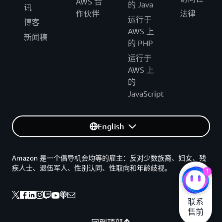
AWS 合
的 Java
讯
作伙伴
法律
运行于
博客
AWS 上
新闻稿
的 PHP
运行于
AWS 上
的
JavaScript
English
Amazon 是一个倡导机会均等的雇主：反对少数族裔、妇女、残
疾人士、退伍军人、性别认同、性取向和年龄歧视。
1
联系

售前