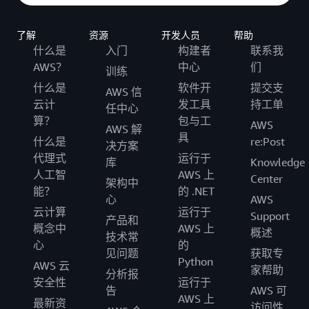
了解
资源
开发人员
帮助
什么是
入门
构建者
联系我
AWS？
中心
们
训练
什么是
软件开
提交支
AWS 信
云计
发工具
持工单
任中心
算？
包与工
AWS
AWS 解
具
什么是
re:Post
决方案
代理式
运行于
库
Knowledge
人工智
AWS 上
Center
架构中
能？
的 .NET
心
AWS
云计算
运行于
Support
产品和
概念中
AWS 上
概述
技术常
心
的
见问题
获取专
Python
AWS 云
家帮助
分析报
安全性
运行于
告
AWS 可
AWS 上
最新资
访问性