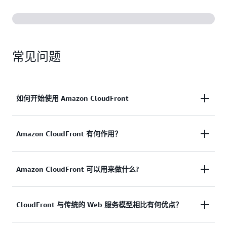
常见问题
如何开始使用 Amazon CloudFront
Amazon CloudFront 有何作用？
准备好开始使用 CloudFront CDN 了吗？ 请按照以
下三个步骤开始：
在
AWS 控制台中注册
AWS。在此控制台中，您
CloudFront 是低延迟 CDN。CloudFront CDN 服务使
Amazon CloudFront 可以用来做什么?
可以创建自己的免费 AWS 账户并开启 AWS 之
用其在 AWS 全球网络中的一系列边缘站点，更安
旅。如果您已经注册，请登录现有的 AWS 账户。
全、更快速、更高效地将用户与服务相连。
登录后，您可以启动您的源服务，包括用于云对
CloudFront 与其他 AWS 服务和资源搭配使用，通过
CloudFront 与传统的 Web 服务模型相比有何优点？
象存储的
Amazon S3
、用于计算
的 Amazon EC2
其全球边缘站点分发内容。有各种各样的
亚马逊
CloudFront 可以帮助许多应用程序分发内容，例