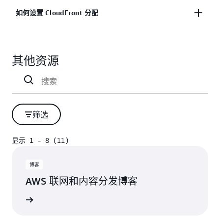
和
弹性负载平衡
。
CloudFront 用例可以从使用
CloudFront CDN 中受
如：
如何设置 CloudFront 分配
益：
接下来将 CDN 模型与传统的 Web 服务模型进行比
接下来，您可以创建
CloudFront 分配
来管理您
在
较。
存储在边缘站点以实现快速高性能分发的静态内
AWS 全球边缘网络
上的内容交付。
拥有全球受众的应用程序，这些应用程序希望加
容。
最后，在
开始使用亚马逊 CloudFront
并配置您
快向用户分发数据的速度（无论用户身在何
按照以下步骤设置 CloudFront 分配：
假设您正在从传统 Web 服务器提供图形文件。例
存储在边缘站点或通过弹性
AWS 全球网络
发送的
的设置后，您可以启动已完成的 CloudFront 分
处）。
其他资源
如，您的最终用户可以轻松导航到返回图像的 URL。
动态内容。
配。
注册 AWS 并登录您的账户。
希望通过使用 AWS 全球网络进行原始服务器传输
如果您的 Web 服务器位于美国华盛顿州西雅图市，
依赖低延迟、快速传输或高度定制的内容。
配置并启动您的 Amazon 原始服务器服务。
来降低数据传出成本的应用程序。
并且最终用户从美国德克萨斯州奥斯汀向此 URL 发
通过实施 CDN 提供网站内容，从而减少带宽占用
通过在 AWS 管理控制台中
创建分配
来启动
需要跨多个位置进行低延迟或近乎实时的数据传
出请求，则在检索到图像之前，该请求将路由至十个
并降低成本。
CloudFront。
输的应用程序。
不同的网络。虽然这并非异常高的请求数量，但它确
筛选
通过内容分配网络加快页面加载速度并提高缓存
启动配置的 CloudFront 分配以开始分发您的内
实说明即使是检索单张图像，也需要完成大量路由工
提供资源密集型工作负载的应用程序，例如视频
服务器性能。
容。
作。
流式传输、API 或其他快速变化的动态内容。
显示 1 - 8 (11)
需要安全数据传输和端到端加密的应用程序。
显示 1 - 8 (11)
CloudFront 将用户连接到最近的低延迟边缘站点。
使用哪个原始服务器服务将取决于您的目标：
在此场景中，CloudFront 可以协助分配数据。如果
此边缘站点通常比服务的原始服务器更接近用户，从
需要额外安全保护措施以防范攻击和数据丢失的
博客
使用 CloudFront 提供此图像，则可以显著减少所需
而缩短内容传输的路程。总体而言，CloudFront 缩
应用程序。
AWS 联网和内容分发博客
要提供网络内容，请创建您的亚马逊 S3 云对象存
的路由数量。下载分配将检测发出请求的位置并将文
短用户的加载时间，这意味着降低了应用程序所有者
储，然后按照我们的指南
为亚马逊 S3 设置亚马逊
件复制到附近的边缘站点。
的数据传输成本，同时通过防御 DDOS 和机器人攻
阅读博客
CloudFront 分配
。
击提高边缘安全性。