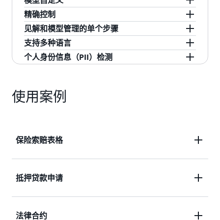
模型自定义
使用单个 API 处理文本和数字或扫描半结构化文
精确控制
档。访问对 PDF、Docx、JPEG、TIFF、PNG 和 纯
构建自定义模型，为您的应用场景和行业准确捕
见解和模型管理的单个步骤
文本 UTF-8 等文档类型的按需和批处理支持。
获特定领域的文档类别（例如 W2s 和汽车与房屋
使用光学字符识别（OCR）和自然语言处理
支持多种语言
保险索赔）和术语（例如名称、缩略词、产品代
（NLP）的组合改善文档处理结果。在训练时使用
使用开箱即用模型管理功能，快速训练、部署、
个人身份信息（PII）检测
码和订单类型）。使用以您的数据构建的专属 ML
其他数据集提升分类和实体识别的准确性。
重新训练和管理您的模型。使用单个步骤推理访
通过跨 Amazon Comprehend 支持的多语言处理
模型和端点，只能由您创建和访问。
问来自模型的见解。
文档，扩展应用场景的范围，减少对翻译的需
使用 Amazon Comprehend PII 修订功能，帮助大
求。
规模自动化在文档中发现和修订 PII 数据的功能。
使用案例
保险索赔表格
从医疗账单和索赔表格（例如保单和医疗编码）分类
抵押贷款申请
和提取关键信息，以提供准确的见解，完成索赔处
理。
从损益表、身份证明和其他贷款申请文档中提取实
法律合约