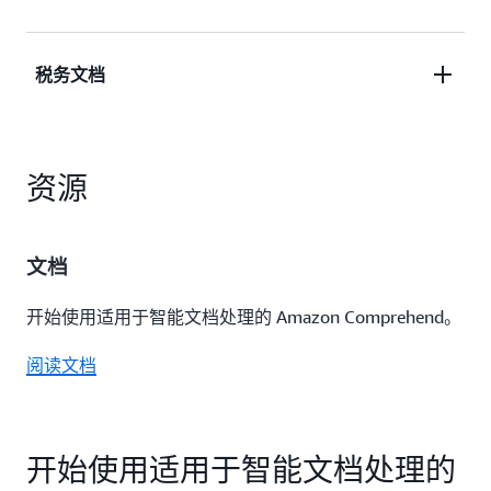
体，进行信用评估和核保。
自动化法律合约处理，对高风险文档进行归类分级，
税务文档
并提取案件编号、商标、条款等见解，以为谈判提供
信息。
从账单、合约、W2 表格、银行对账单和发票中分类
资源
和提取见解，进行税务准备和申报。
文档
开始使用适用于智能文档处理的 Amazon Comprehend。
阅读文档
开始使用适用于智能文档处理的