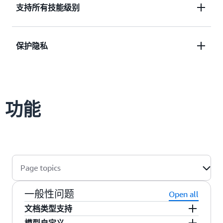
支持所有技能级别
或业务需求的自定义模型。
无需 ML 经验，自动化您的文档处理管道并大规模管
保护隐私
理模型。
发现并保护文档中的个人识别信息，帮助满足隐私和
合规标准。
功能
Page topics
一般性问题
Open all
文档类型支持