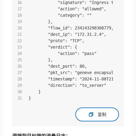
            "signature": "Ingress traffic fr
            "action": "allowed",

            "category": ""

        },

        "flow_id": 234143298308779,

        "dest_ip": "172.31.2.4",

        "proto": "TCP",

        "verdict": {

            "action": "pass"

        },

        "dest_port": 80,

        "pkt_src": "geneve encapsulation",

        "timestamp": "2024-11-08T21:54:16.972
        "direction": "to_server"

    }

}
复制