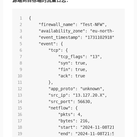
源端到目标端的流量日志：
{

    "firewall_name": "Test-NFW",

    "availability_zone": "eu-north-1a",

    "event_timestamp": "1731102918",

    "event": {

        "tcp": {

            "tcp_flags": "13",

            "syn": true,

            "fin": true,

            "ack": true

        },

        "app_proto": "unknown",

        "src_ip": "13.127.20.X",

        "src_port": 56630,

        "netflow": {

            "pkts": 4,

            "bytes": 216,

            "start": "2024-11-08T21:54:16.972
            "end": "2024-11-08T21:54:17.26303