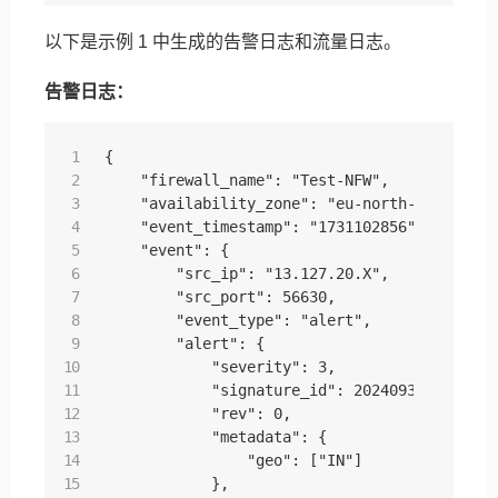
以下是示例 1 中生成的告警日志和流量日志。
告警日志：
{

    "firewall_name": "Test-NFW",

    "availability_zone": "eu-north-1a",

    "event_timestamp": "1731102856",

    "event": {

        "src_ip": "13.127.20.X",

        "src_port": 56630,

        "event_type": "alert",

        "alert": {

            "severity": 3,

            "signature_id": 202409301,

            "rev": 0,

            "metadata": {

                "geo": ["IN"]

            },
