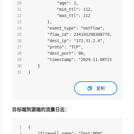
            "age": 1,

            "min_ttl": 112,

            "max_ttl": 112

        },

        "event_type": "netflow",

        "flow_id": 234143298308779,

        "dest_ip": "172.31.2.4",

        "proto": "TCP",

        "dest_port": 80,

        "timestamp": "2024-11-08T21:55:18.257
    }

}
复制
目标端到源端的流量日志：
{

    "firewall_name": "Test-NFW",
