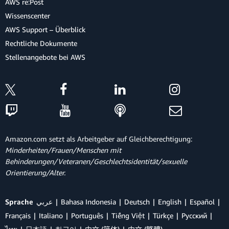
AWS re:Post
Wissenscenter
AWS Support – Überblick
Rechtliche Dokumente
Stellenangebote bei AWS
Amazon.com setzt als Arbeitgeber auf Gleichberechtigung:
Minderheiten/Frauen/Menschen mit
Behinderungen/Veteranen/Geschlechtsidentität/sexuelle
Orientierung/Alter.
Sprache
عربي
Bahasa Indonesia
Deutsch
English
Español
Français
Italiano
Português
Tiếng Việt
Türkçe
Ρусский