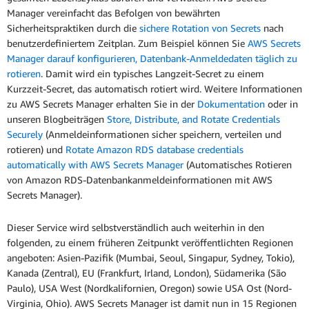
Manager vereinfacht das Befolgen von bewährten
Sicherheitspraktiken durch die
sichere Rotation von Secrets
nach
benutzerdefiniertem Zeitplan. Zum Beispiel können Sie
AWS Secrets
Manager darauf konfigurieren, Datenbank-Anmeldedaten täglich zu
rotieren
. Damit wird ein typisches Langzeit-Secret zu einem
Kurzzeit-Secret, das automatisch rotiert wird. Weitere Informationen
zu AWS Secrets Manager erhalten Sie in der
Dokumentation
oder in
unseren Blogbeiträgen
Store, Distribute, and Rotate Credentials
Securely
(Anmeldeinformationen sicher speichern, verteilen und
rotieren) und
Rotate Amazon RDS database credentials
automatically with AWS Secrets Manager
(Automatisches Rotieren
von Amazon RDS-Datenbankanmeldeinformationen mit AWS
Secrets Manager).
Dieser Service wird selbstverständlich auch weiterhin in den
folgenden, zu einem früheren Zeitpunkt veröffentlichten Regionen
angeboten: Asien-Pazifik (Mumbai, Seoul, Singapur, Sydney, Tokio),
Kanada (Zentral), EU (Frankfurt, Irland, London), Südamerika (São
Paulo), USA West (Nordkalifornien, Oregon) sowie USA Ost (Nord-
Virginia, Ohio). AWS Secrets Manager ist damit nun in 15 Regionen