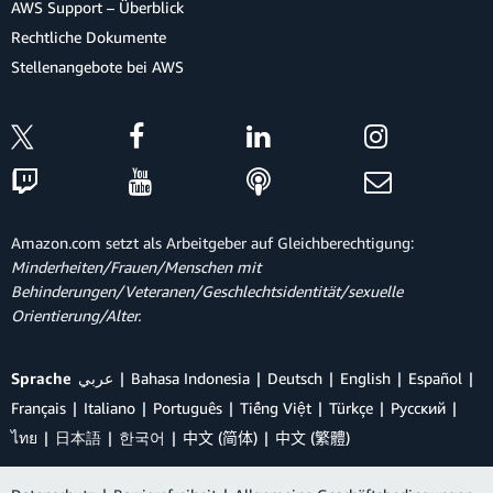
AWS Support – Überblick
Rechtliche Dokumente
Stellenangebote bei AWS
Amazon.com setzt als Arbeitgeber auf Gleichberechtigung:
Minderheiten/Frauen/Menschen mit
Behinderungen/Veteranen/Geschlechtsidentität/sexuelle
Orientierung/Alter.
Sprache
عربي
Bahasa Indonesia
Deutsch
English
Español
Français
Italiano
Português
Tiếng Việt
Türkçe
Ρусский
ไทย
日本語
한국어
中文 (简体)
中文 (繁體)