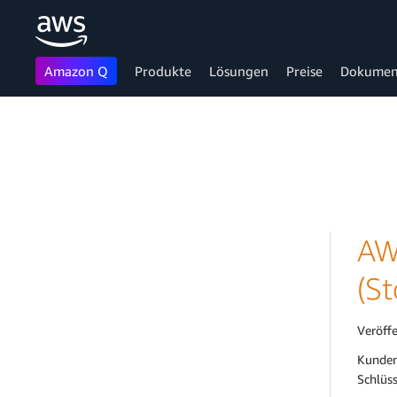
Amazon Q
Produkte
Lösungen
Preise
Dokumen
Überspringen zum Hauptinhalt
AW
(S
Veröff
Kunden
Schlüss