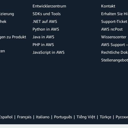
Entwicklerzentrum
Kontakt
izierung
SDKs und Tools
Erhalten Sie H
thek
.NET auf AWS
Support-Ticket
Python in AWS
AWS re:Post
agen zu Produkt
Java in AWS
Wissenscenter
PHP in AWS
AWS Support –
ten
JavaScript in AWS
Rechtliche Do
Stellenangebo
Español
Français
Italiano
Português
Tiếng Việt
Türkçe
Ρусски