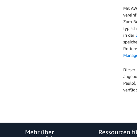
Mit AW
verein
Zum Be
typisch
in der
speiche
Rotier
Manag
Dieser 
angebot
Paulo)
verfügb
Mehr über
Ressourcen f