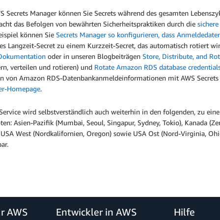
S Secrets Manager können Sie Secrets während des gesamten Lebenszyk
facht das Befolgen von bewährten Sicherheitspraktiken durch die
sichere
ispiel können Sie
Secrets Manager so konfigurieren, dass Anmeldedaten
es Langzeit-Secret zu einem Kurzzeit-Secret, das automatisch rotiert w
Dokumentation
oder in unseren Blogbeiträgen
Store, Distribute, and Ro
rn, verteilen und rotieren) und
Rotate Amazon RDS database credentials
en von Amazon RDS-Datenbankanmeldeinformationen mit AWS Secrets Man
er-Homepage
.
Service wird selbstverständlich auch weiterhin in den folgenden, zu ei
en: Asien-Pazifik (Mumbai, Seoul, Singapur, Sydney, Tokio), Kanada (Zent
, USA West (Nordkalifornien, Oregon) sowie USA Ost (Nord-Virginia, Oh
ar.
ür AWS
Entwickler in AWS
Hilfe