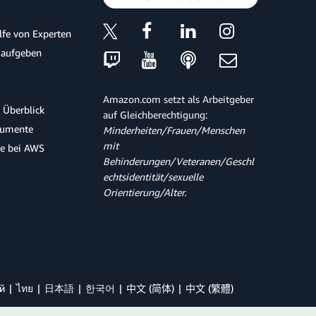
ilfe von Experten
 aufgeben
Amazon.com setzt als Arbeitgeber
 Überblick
auf Gleichberechtigung:
kumente
Minderheiten/Frauen/Menschen
mit
te bei AWS
Behinderungen/Veteranen/Geschl
echtsidentität/sexuelle
Orientierung/Alter.
й
ไทย
日本語
한국어
中文 (简体)
中文 (繁體)