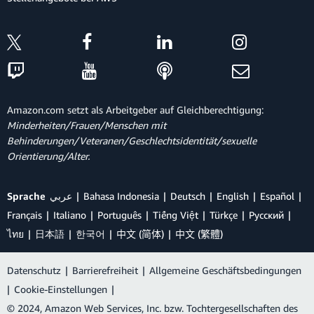
Amazon.com setzt als Arbeitgeber auf Gleichberechtigung:
Minderheiten/Frauen/Menschen mit
Behinderungen/Veteranen/Geschlechtsidentität/sexuelle
Orientierung/Alter.
Sprache
عربي
Bahasa Indonesia
Deutsch
English
Español
Français
Italiano
Português
Tiếng Việt
Türkçe
Ρусский
ไทย
日本語
한국어
中文 (简体)
中文 (繁體)
Datenschutz
|
Barrierefreiheit
|
Allgemeine Geschäftsbedingungen
|
Cookie-Einstellungen
|
© 2024, Amazon Web Services, Inc. bzw. Tochtergesellschaften des