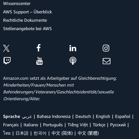
Wissenscenter
AWS Support – Überblick
Rechtliche Dokumente
Stellenangebote bei AWS
Amazon.com setzt als Arbeitgeber auf Gleichberechtigung:
Minderheiten/Frauen/Menschen mit
Behinderungen/Veteranen/Geschlechtsidentität/sexuelle
Orientierung/Alter.
Sprache
عربي
Bahasa Indonesia
Deutsch
English
Español
Français
Italiano
Português
Tiếng Việt
Türkçe
Ρусский
ไทย
日本語
한국어
中文 (简体)
中文 (繁體)