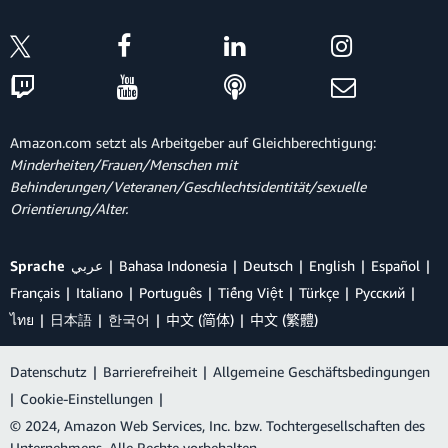
Amazon.com setzt als Arbeitgeber auf Gleichberechtigung:
Minderheiten/Frauen/Menschen mit
Behinderungen/Veteranen/Geschlechtsidentität/sexuelle
Orientierung/Alter.
Sprache
عربي
Bahasa Indonesia
Deutsch
English
Español
Français
Italiano
Português
Tiếng Việt
Türkçe
Ρусский
ไทย
日本語
한국어
中文 (简体)
中文 (繁體)
Datenschutz
|
Barrierefreiheit
|
Allgemeine Geschäftsbedingungen
|
Cookie-Einstellungen
|
© 2024, Amazon Web Services, Inc. bzw. Tochtergesellschaften des
Unternehmens. Alle Rechte vorbehalten.