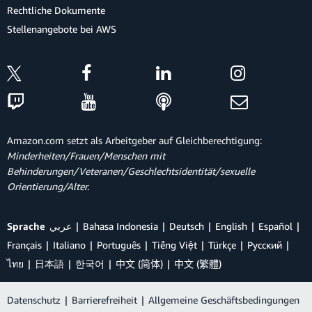
Rechtliche Dokumente
Stellenangebote bei AWS
Amazon.com setzt als Arbeitgeber auf Gleichberechtigung:
Minderheiten/Frauen/Menschen mit
Behinderungen/Veteranen/Geschlechtsidentität/sexuelle
Orientierung/Alter.
Sprache
عربي
Bahasa Indonesia
Deutsch
English
Español
Français
Italiano
Português
Tiếng Việt
Türkçe
Ρусский
ไทย
日本語
한국어
中文 (简体)
中文 (繁體)
Datenschutz
|
Barrierefreiheit
|
Allgemeine Geschäftsbedingungen