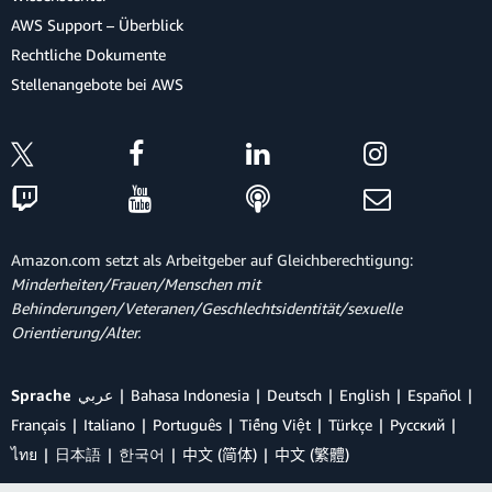
AWS Support – Überblick
Rechtliche Dokumente
Stellenangebote bei AWS
Amazon.com setzt als Arbeitgeber auf Gleichberechtigung:
Minderheiten/Frauen/Menschen mit
Behinderungen/Veteranen/Geschlechtsidentität/sexuelle
Orientierung/Alter.
Sprache
عربي
Bahasa Indonesia
Deutsch
English
Español
Français
Italiano
Português
Tiếng Việt
Türkçe
Ρусский
ไทย
日本語
한국어
中文 (简体)
中文 (繁體)