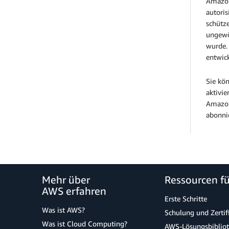
Amazon
autoris
schütze
ungewöh
wurde.
entwic
Sie kö
aktivie
Amazon
abonni
Mehr über
Ressourcen f
AWS erfahren
Erste Schritte
Was ist AWS?
Schulung und Zertif
Was ist Cloud Computing?
AWS-Lösungsbiblio