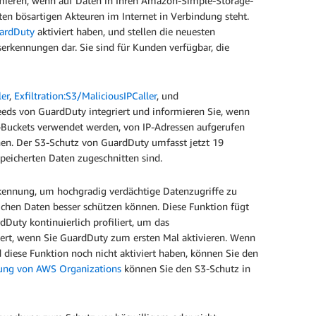
rmieren, wenn auf Daten in Ihren Amazon-Simple-Storage-
ten bösartigen Akteuren im Internet in Verbindung steht.
uardDuty
aktiviert haben, und stellen die neuesten
erkennungen dar. Sie sind für Kunden verfügbar, die
er
,
Exfiltration:S3/MaliciousIPCaller
, und
Feeds von GuardDuty integriert und informieren Sie, wenn
S3-Buckets verwendet werden, von IP-Adressen aufgerufen
hen. Der S3-Schutz von GuardDuty umfasst jetzt 19
speicherten Daten zugeschnitten sind.
ennung, um hochgradig verdächtige Datenzugriffe zu
chen Daten besser schützen können. Diese Funktion fügt
Duty kontinuierlich profiliert, um das
iert, wenn Sie GuardDuty zum ersten Mal aktivieren. Wenn
iese Funktion noch nicht aktiviert haben, können Sie den
ung von AWS Organizations
können Sie den S3-Schutz in