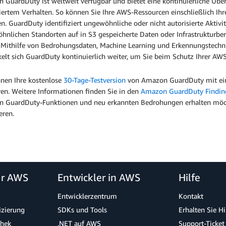
 GuardDuty ist weltweit verfügbar und bietet eine kontinuierliche Üb
iertem Verhalten. So können Sie Ihre AWS-Ressourcen einschließlich Ih
n. GuardDuty identifiziert ungewöhnliche oder nicht autorisierte Aktivi
nlichen Standorten auf in S3 gespeicherte Daten oder Infrastrukturbere
 Mithilfe von Bedrohungsdaten, Machine Learning und Erkennungstech
kelt sich GuardDuty kontinuierlich weiter, um Sie beim Schutz Ihrer A
nnen Ihre kostenlose
30-Tage-Testversion
von Amazon GuardDuty mit ein
ren. Weitere Informationen finden Sie in den
Amazon GuardDuty Findin
 GuardDuty-Funktionen und neu erkannten Bedrohungen erhalten möc
eren.
ür AWS
Entwickler in AWS
Hilfe
Entwicklerzentrum
Kontakt
izierung
SDKs und Tools
Erhalten Sie H
thek
.NET auf AWS
Support-Ticket