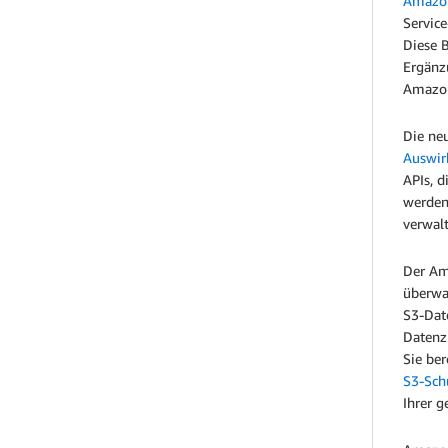
Amazo
Service
Diese 
Ergänz
Amazon
Die ne
Auswir
APIs, d
werden
verwal
Der Am
überwa
S3-Date
Datenz
Sie be
S3-Sch
Ihrer 