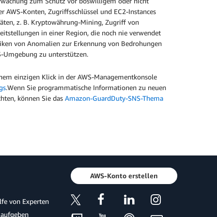
erwachung zum Schutz vor böswilligem oder nicht
rer AWS-Konten, Zugriffsschlüssel und EC2-Instances
täten, z. B. Kryptowährung-Mining, Zugriff von
itstellungen in einer Region, die noch nie verwendet
niken von Anomalien zur Erkennung von Bedrohungen
WS-Umgebung zu unterstützen.
em einzigen Klick in der AWS-Managementkonsole
gs
.Wenn Sie programmatische Informationen zu neuen
hten, können Sie das
Amazon-GuardDuty-SNS-Thema
AWS-Konto erstellen
ilfe von Experten
 aufgeben