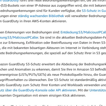
n GuardDuty
führt drei neue Bedrohungserkennungen ein, die Sie info
-(S3)-Buckets von einer IP-Adresse aus zugegriffen wird, die mit bekann
Bedrohungserkennungen sind für Kunden verfügbar, die
S3-Schutz in G
ungen einer
ständig wachsenden Bibliothek
voll verwalteter Bedrohungs
 GuardDuty in ihren AWS-Konten aktivieren.
uen Erkennungen von Bedrohungen sind:
Entdeckung:S3/MaliciousIPCall
kung:S3/MaliciousIPCaller
. Sie sind in die aktuellen Bedrohungsdaten-
ie zur Erkennung, Exfiltration oder Beeinflussung von Daten in Ihren 
, die mit bekannten bösartigen Akteuren im Internet in Verbindung ste
tete Bedrohungserkennungen, die speziell auf den Schutz Ihrer in S3 ge
azon GuardDuty S3-Schutz erweitert die Abdeckung der Bedrohungserk
chen und Anomalien zu erkennen, damit Sie Ihre in Amazon S3 befindli
nereignisse (LISTs/PUTs/GETs) als neue Protokollquelle hinzu, die Guard
ugriffsverhalten zu überwachen. Der S3-Schutz ist standardmäßig aktiv
reits GuardDuty zum Schutz Ihrer Konten und Workloads verwenden und d
utz über die GuardDuty-Konsole oder API aktivieren
. Mit der
Unterstütz
gesamten Organisation mit einem einzigen Klick aktivieren.