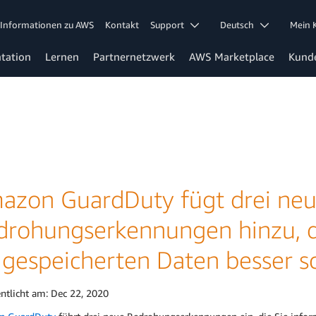
Informationen zu AWS
Kontakt
Support
Deutsch
Mein
tation
Lernen
Partnernetzwerk
AWS Marketplace
Kund
azon GuardDuty fügt drei ne
drohungserkennungen hinzu, d
 gespeicherten Daten besser 
entlicht am:
Dec 22, 2020