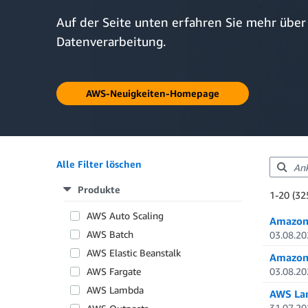
Auf der Seite unten erfahren Sie mehr über
Datenverarbeitung.
AWS-Neuigkeiten-Homepage
Alle Filter löschen
Produkte
Showing re
1-20 (32
Total resul
AWS Auto Scaling
Amazon 
AWS Batch
03.08.20
AWS Elastic Beanstalk
Amazon 
AWS Fargate
03.08.20
AWS Lambda
AWS Lam
31.07.20