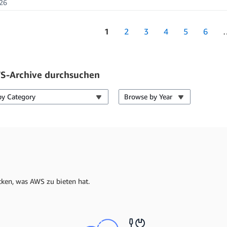
26
1
2
3
4
5
6
S-Archive durchsuchen
by Category
Browse by Year
cken, was AWS zu bieten hat.