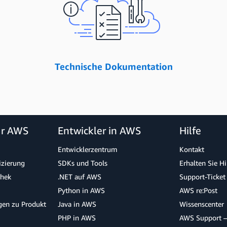
Technische Dokumentation
ür AWS
Entwickler in AWS
Hilfe
Entwicklerzentrum
Kontakt
izierung
SDKs und Tools
Erhalten Sie H
thek
.NET auf AWS
Support-Ticket
Python in AWS
AWS re:Post
agen zu Produkt
Java in AWS
Wissenscenter
PHP in AWS
AWS Support –