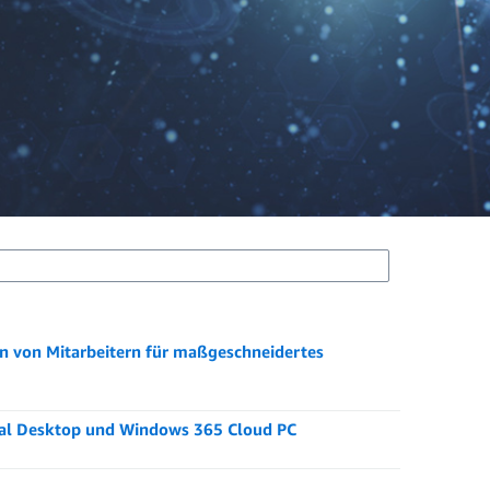
n von Mitarbeitern für maßgeschneidertes
tual Desktop und Windows 365 Cloud PC