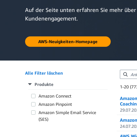
Auf der Seite unten erfahren Sie mehr übe
Kundenengagement.
AWS-Neuigkeiten-Homepage
Alle Filter löschen
Produkte
Showing re
1-20 (77
Total resul
Amazon Connect
Amazon 
Coachin
Amazon Pinpoint
29.07.20
Amazon Simple Email Service
(SES)
Amazon 
24.07.20
AWS Wic