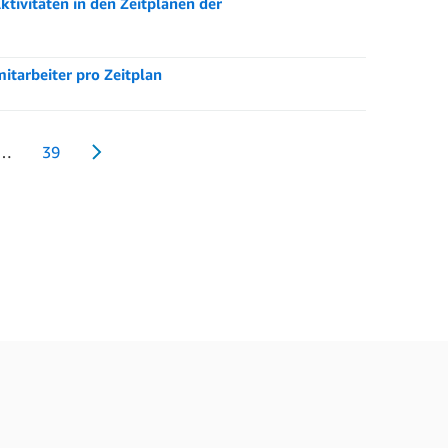
tivitäten in den Zeitplänen der
itarbeiter pro Zeitplan
…
39