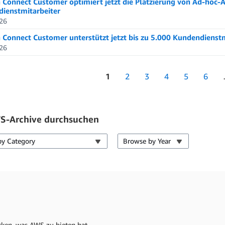
Connect Customer optimiert jetzt die Platzierung von Ad-hoc-Ak
ienstmitarbeiter
26
Connect Customer unterstützt jetzt bis zu 5.000 Kundendienstm
26
1
2
3
4
5
6
S-Archive durchsuchen
by Category
Browse by Year
cken, was AWS zu bieten hat.