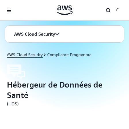
Überspringen zum Hauptinhalt
AWS Cloud Security
AWS Cloud Security
Compliance-Programme
Hébergeur de Données de
Santé
(HDS)