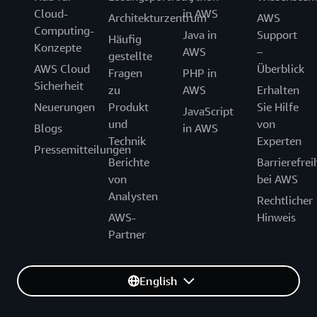
Format (CSV, JSON,
Cloud-
in AWS
Architekturzentrum
AWS
XML, Parquet usw.)
Naher Osten (Dubai, VAE)
Computing-
Java in
Support
Häufig
Konzepte
Israel (Tel Aviv)
AWS
–
gestellte
AWS Cloud
Überblick
Fragen
PHP in
Sicherheit
AWS Data Exports
zu
AWS
Erhalten
ermöglicht
Neuerungen
Produkt
Sie Hilfe
JavaScript
Datenexporte
wiederkehrende
und
von
Blogs
in AWS
Exporte in CSV oder
Technik
Experten
Parquet nach S3
Pressemitteilungen
Berichte
Barrierefrei
von
bei AWS
Analysten
Rechtlicher
VM Import/Export
AWS-
Hinweis
unterstützt die
Formate VMware ESX
Partner
VM-Übertragbarkeit
(VMDK), Microsoft
Hyper-V (VHD/VHDX)
und Citrix Xen
English