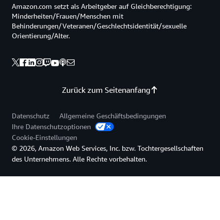
Amazon.com setzt als Arbeitgeber auf Gleichberechtigung:
Amazon ECR speichert
Minderheiten/Frauen/Menschen mit
Bilder im Standard-
Behinderungen/Veteranen/Geschlechtsidentität/sexuelle
Container-
OCI-Format; Amazon
Orientierung/Alter.
EKS verwendet
Übertragbarkeit
Standard-Kubernetes-
APIs
Zurück zum Seitenanfang
Datenschutz
Allgemeine Geschäftsbedingungen
Ihre Datenschutzoptionen
Cookie-Einstellungen
© 2026, Amazon Web Services, Inc. bzw. Tochtergesellschaften
des Unternehmens. Alle Rechte vorbehalten.