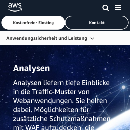
Kostenfreier Einstieg
Kontakt
Überspringen zum Hauptinhalt
Anwendungssicherheit und Leistung
Übersicht
Erste Schritte
Analysen
Web-Beschleunigung
Analysen liefern tiefe Einblicke
Perimeterschutz
in die Traffic-Muster von
Video-Streaming
Webanwendungen. Sie helfen
Inhalte durchsuchen
dabei, Möglichkeiten für
zusätzliche Schutzmaßnahmen
mit WAF aufzudecken, die