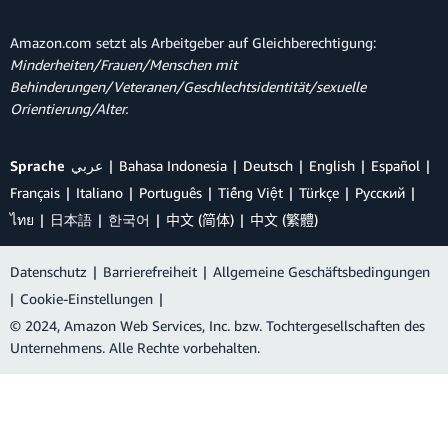
Amazon.com setzt als Arbeitgeber auf Gleichberechtigung:
Minderheiten/Frauen/Menschen mit
Behinderungen/Veteranen/Geschlechtsidentität/sexuelle
Orientierung/Alter.
Sprache
عربي
Bahasa Indonesia
Deutsch
English
Español
Français
Italiano
Português
Tiếng Việt
Türkçe
Ρусский
ไทย
日本語
한국어
中文 (简体)
中文 (繁體)
Datenschutz
|
Barrierefreiheit
|
Allgemeine Geschäftsbedingungen
|
Cookie-Einstellungen
|
© 2024, Amazon Web Services, Inc. bzw. Tochtergesellschaften des
Unternehmens. Alle Rechte vorbehalten.