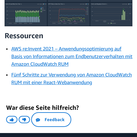
Ressourcen
AWS re:Invent 2021 – Anwendungsoptimierung auf
Basis von Informationen zum Endbenutzerverhalten mit
Amazon CloudWatch RUM
Fünf Schritte zur Verwendung von Amazon CloudWatch
RUM mit einer React-Webanwendung
War diese Seite hilfreich?
Feedback