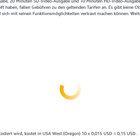
gabe, 20 Minuten SD-Video-Ausgabe und 10 Minuten HD-Video-Ausgabe 
 haben, fallen Gebühren zu den geltenden Tarifen an. Es gibt keine Ob
nd sich mit seinen Funktionsmöglichkeiten vertraut machen können. Wei
codiert wird, kostet in USA West (Oregon) 10 x 0,015 USD = 0,15 USD.