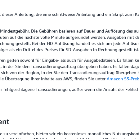
 dieser Anleitung, die eine schrittweise Anleitung und ein Skript zum K
ine Mindestgebühr. Die Gebühren basieren auf Dauer und Auflösung des 
en auf die nächste volle Minute aufgerundet werden. Ausgaben mit de
hnung gestellt. Bei der HD-Auflösung handelt es sich um jede Auflösun
er als ein Drittel des Preises für SD-Ausgaben in Rechnung gestellt (sie
 gelten sowohl für Eingabe- als auch für Ausgabedateien. Es fallen k
, in der Sie den Transcodierungsauftrag übergeben haben. Es fallen d
 sich von der Region, in der Sie den Transcodierungsauftrag übergeben 
ie Übertragung Ihrer Inhalte aus AWS, finden Sie unter
Amazon S3-Prei
r fehlgeschlagene Transcodierungen, außer wenn die Anzahl der Fehlsc
ent
e zu vereinfachen, bieten wir ein kostenloses monatliches Nutzungskon