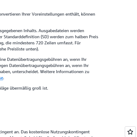
onvertieren Ihrer Voreinstellungen enthält, können
ausgegebenen Inhalts. Ausgabedateien werden
r Standarddefinition (SD) werden zum halben Preis
g, die mindestens 720 Zeilen umfasst. Für
he Preisliste unten).
eine Datenübertragungsgebühren an, wenn Ihr
agegen Datenübertragungsgebühren an, wenn Ihr
haben, unterscheidet. Weitere Informationen zu
se
.
hläge übermäßig groß ist.
tingent an. Das kostenlose Nutzungskontingent