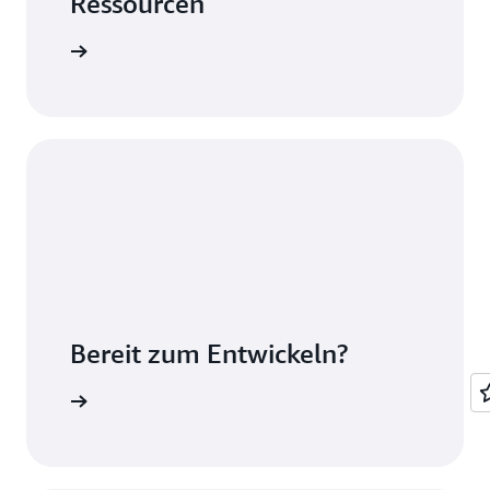
Ressourcen
Erfahren Sie, wie Sie in Amazon S3
gespeicherte Daten mit Redshift Spectrum
 besuchen
abrufen können, ohne diese Daten
verschieben zu müssen.
Amazon Redshift –
Datenbankentwicklerhandbuch:
Entwerfen, erstellen und verwalten Sie Ihr
Data Warehouse und fragen Sie es ab.
Bereit zum Entwickeln?
 Redshift