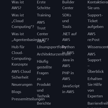
Was ist
Erste
Builder
Kontaktiere
AWS?
Schritte
Center
Sie uns
Was ist
Training
SDKs
Support-
„Cloud
und
Ticket
AWS
Computing“?
Tools
aufgeben
Trust
Was ist
Center
.NET auf
AWS
„Agentenbasierte KI“?
AWS
re:Post
AWS-
Hub für
Lösungsportfolio
Python
Wissenscen
Cloud-
in AWS
Architekturzentrum
AWS
Computing-
Java in
Support
Häufig
Konzepte
AWS
–
gestellte
AWS Cloud
Überblick
Fragen
PHP in
Sicherheit
zu
AWS
Erhalten
Neuerungen
Produkt
Sie Hilfe
JavaScript
und
von
Blogs
in AWS
Technik
Experten
Pressemitteilungen
Berichte
Barrierefrei