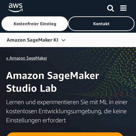
Kostenfreier Einstieg
Kontakt
Überspringen zum Hauptinhalt
Amazon SageMaker KI
Übersicht
« Amazon SageMaker
Features
Amazon SageMaker
ML Stage
Studio Lab
Preise
Häufig gestellte Fragen
Lernen und experimentieren Sie mit ML in einer
kostenlosen Entwicklungsumgebung, die keine
Erste Schritte
Einstellungen erfordert
Kunden