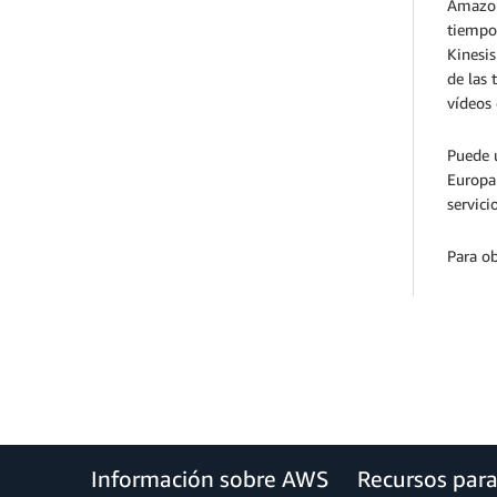
Amazon 
tiempo 
Kinesis
de las 
vídeos 
Puede u
Europa 
servici
Para o
Información sobre AWS
Recursos par