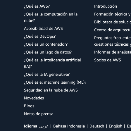
¿Qué es AWS?
Introducción
¿Qué es la computación en la
Formación técnica y 
nube?
Biblioteca de soluc
Accesibilidad de AWS
Centro de arquitect
¿Qué es DevOps?
Preguntas frecuente
¿Qué es un contenedor?
cuestiones técnicas 
¿Qué es un lago de datos?
Informes de analist
¿Qué es la inteligencia artificial
Socios de AWS
(IA)?
¿Qué es la IA generativa?
¿Qué es el machine learning (ML)?
Seguridad en la nube de AWS
Novedades
Blogs
Notas de prensa
Idioma
عربي
Bahasa Indonesia
Deutsch
English
Es