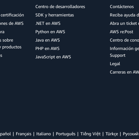
Centro de desarrolladores
Contáctenos
certificación
SDK y herramientas
Reciba ayuda d
iones de AWS
.NET en AWS
Abra un ticket 
ura
Python en AWS
AWS re:Post
s sobre
Java en AWS
Centro de con
y productos
PHP en AWS
Información g
as
Support
JavaScript en AWS
Legal
Carreras en A
pañol
Français
Italiano
Português
Tiếng Việt
Türkçe
Ρусский