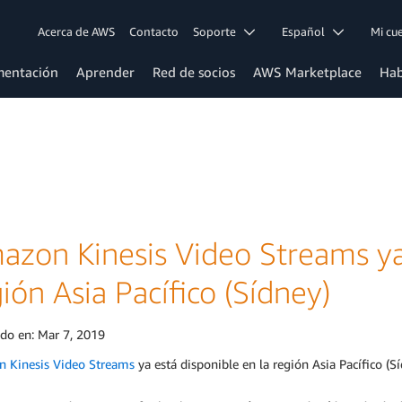
Acerca de AWS
Contacto
Soporte
Español
Mi c
entación
Aprender
Red de socios
AWS Marketplace
Hab
azon Kinesis Video Streams ya 
ión Asia Pacífico (Sídney)
ado en:
Mar 7, 2019
 Kinesis Video Streams
ya está disponible en la región Asia Pacífico (Sí