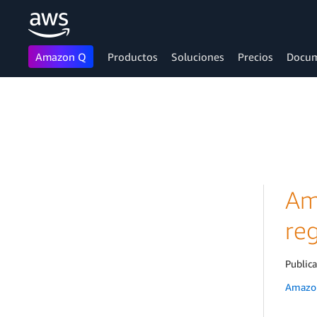
Amazon Q
Productos
Soluciones
Precios
Docum
Saltar al contenido principal
Am
reg
Public
Amazon