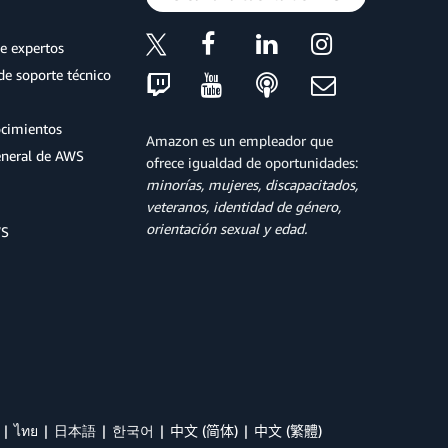
e expertos
de soporte técnico
ocimientos
Amazon es un empleador que
eneral de AWS
ofrece igualdad de oportunidades:
minorías, mujeres, discapacitados,
veteranos, identidad de género,
orientación sexual y edad.
WS
ไทย
日本語
한국어
中文 (简体)
中文 (繁體)