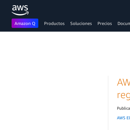
Amazon Q
Productos
Soluciones
Precios
Docum
Saltar al contenido principal
AW
re
Public
AWS El