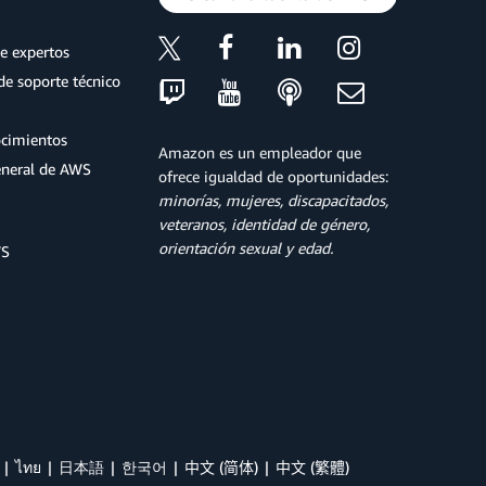
e expertos
de soporte técnico
ocimientos
Amazon es un empleador que
eneral de AWS
ofrece igualdad de oportunidades:
minorías, mujeres, discapacitados,
veteranos, identidad de género,
orientación sexual y edad.
WS
ไทย
日本語
한국어
中文 (简体)
中文 (繁體)