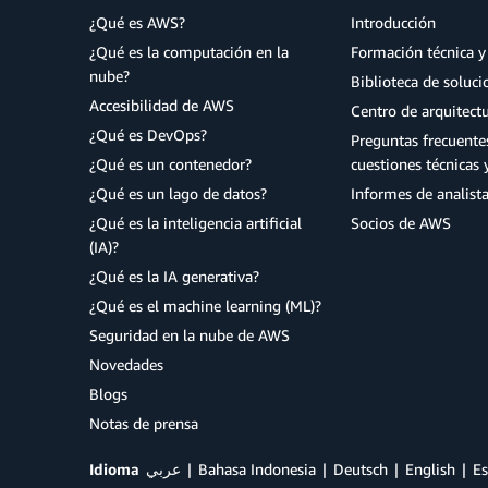
¿Qué es AWS?
Introducción
¿Qué es la computación en la
Formación técnica y 
nube?
Biblioteca de soluc
Accesibilidad de AWS
Centro de arquitect
¿Qué es DevOps?
Preguntas frecuente
¿Qué es un contenedor?
cuestiones técnicas 
¿Qué es un lago de datos?
Informes de analist
¿Qué es la inteligencia artificial
Socios de AWS
(IA)?
¿Qué es la IA generativa?
¿Qué es el machine learning (ML)?
Seguridad en la nube de AWS
Novedades
Blogs
Notas de prensa
Idioma
عربي
Bahasa Indonesia
Deutsch
English
Es