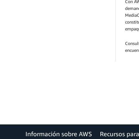
Con AW
demanda
MediaC
constit
empaqu
Consul
encuen
Información sobre AWS
Recursos par