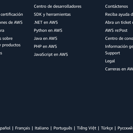
Centro de desarrolladores
Contáctenos
certificación
SDK y herramientas
Reciba ayuda d
iones de AWS
.NET en AWS
Abra un ticket 
ura
Python en AWS
AWS re:Post
s sobre
Java en AWS
Centro de con
y productos
PHP en AWS
Información g
as
Support
JavaScript en AWS
Legal
Carreras en A
pañol
Français
Italiano
Português
Tiếng Việt
Türkçe
Ρусский