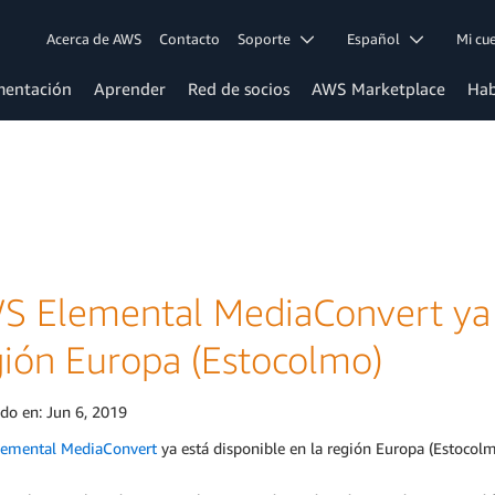
Acerca de AWS
Contacto
Soporte
Español
Mi c
entación
Aprender
Red de socios
AWS Marketplace
Hab
S Elemental MediaConvert ya e
gión Europa (Estocolmo)
ado en:
Jun 6, 2019
emental MediaConvert
ya está disponible en la región Europa (Estocol