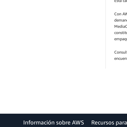
Esta ca
Con AW
demanda
MediaC
constit
empaqu
Consul
encuen
Información sobre AWS
Recursos par