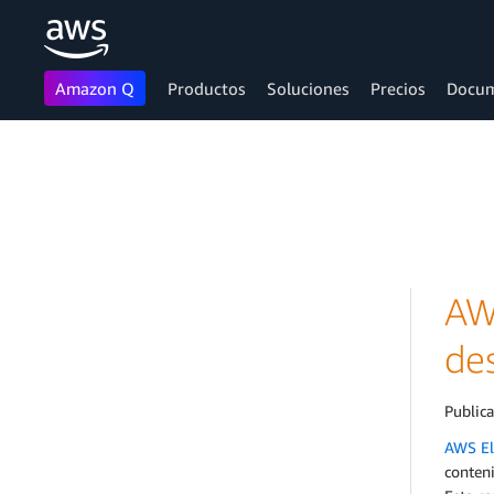
Amazon Q
Productos
Soluciones
Precios
Docum
Saltar al contenido principal
AW
de
Public
AWS El
conteni