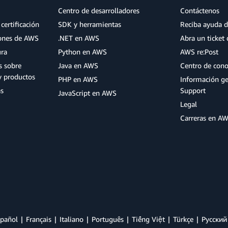
Centro de desarrolladores
Contáctenos
certificación
SDK y herramientas
Reciba ayuda d
iones de AWS
.NET en AWS
Abra un ticket 
ura
Python en AWS
AWS re:Post
s sobre
Java en AWS
Centro de con
y productos
PHP en AWS
Información g
as
Support
JavaScript en AWS
Legal
Carreras en A
pañol
Français
Italiano
Português
Tiếng Việt
Türkçe
Ρусский