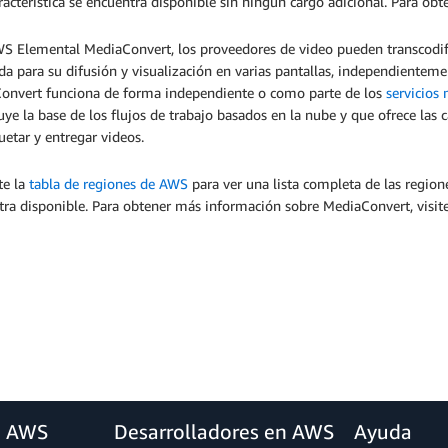
racterística se encuentra disponible sin ningún cargo adicional. Para o
S Elemental MediaConvert, los proveedores de video pueden transcodifi
 para su difusión y visualización en varias pantallas, independienteme
onvert funciona de forma independiente o como parte de los
servicios
uye la base de los flujos de trabajo basados en la nube y que ofrece las c
etar y entregar videos.
te la
tabla de regiones de AWS
para ver una lista completa de las regi
tra disponible. Para obtener más información sobre MediaConvert, visit
a AWS
Desarrolladores en AWS
Ayuda