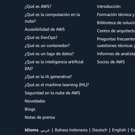
¿Qué es AWS?
Introducción
¿Qué es la computación en la
Formación técnica y 
nube?
Biblioteca de soluc
Accesibilidad de AWS
Centro de arquitect
¿Qué es DevOps?
Preguntas frecuente
¿Qué es un contenedor?
cuestiones técnicas 
¿Qué es un lago de datos?
Informes de analist
¿Qué es la inteligencia artificial
Socios de AWS
(IA)?
¿Qué es la IA generativa?
¿Qué es el machine learning (ML)?
Seguridad en la nube de AWS
Novedades
Blogs
Notas de prensa
Idioma
عربي
Bahasa Indonesia
Deutsch
English
Es