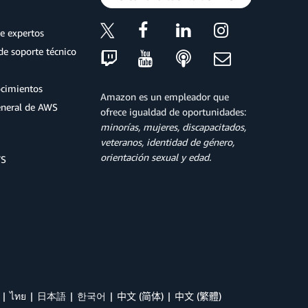
e expertos
de soporte técnico
ocimientos
Amazon es un empleador que
eneral de AWS
ofrece igualdad de oportunidades:
minorías, mujeres, discapacitados,
veteranos, identidad de género,
orientación sexual y edad.
WS
ไทย
日本語
한국어
中文 (简体)
中文 (繁體)