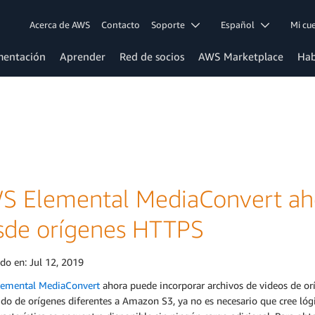
Acerca de AWS
Contacto
Soporte
Español
Mi c
entación
Aprender
Red de socios
AWS Marketplace
Hab
S Elemental MediaConvert aho
sde orígenes HTTPS
ado en:
Jul 12, 2019
emental MediaConvert
ahora puede incorporar archivos de videos de or
do de orígenes diferentes a Amazon S3, ya no es necesario que cree lógi