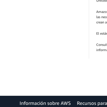
Unico
Amazon 
las nec
crean a
El est
Consult
informa
Información sobre AWS
Recursos par