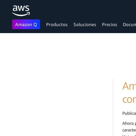
Amazon Q
Productos
Soluciones
Precios
Docum
Saltar al contenido principal
Am
co
Public
Ahora 
caracte