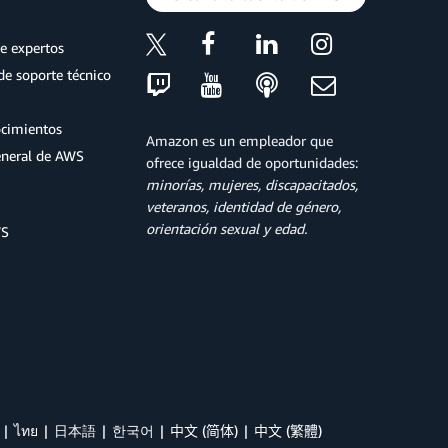
e expertos
de soporte técnico
ocimientos
Amazon es un empleador que
eneral de AWS
ofrece igualdad de oportunidades:
minorías, mujeres, discapacitados,
veteranos, identidad de género,
orientación sexual y edad.
WS
ไทย
日本語
한국어
中文 (简体)
中文 (繁體)