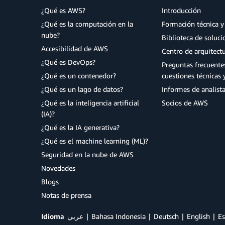
¿Qué es AWS?
Introducción
¿Qué es la computación en la
Formación técnica y 
nube?
Biblioteca de soluc
Accesibilidad de AWS
Centro de arquitect
¿Qué es DevOps?
Preguntas frecuente
¿Qué es un contenedor?
cuestiones técnicas 
¿Qué es un lago de datos?
Informes de analist
¿Qué es la inteligencia artificial
Socios de AWS
(IA)?
¿Qué es la IA generativa?
¿Qué es el machine learning (ML)?
Seguridad en la nube de AWS
Novedades
Blogs
Notas de prensa
Idioma
عربي
Bahasa Indonesia
Deutsch
English
Es