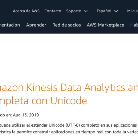
Acerca de AWS
Contacto
Soporte
Español
Mi c
entación
Aprender
Red de socios
AWS Marketplace
Hab
azon Kinesis Data Analytics an
mpleta con Unicode
ado en:
Aug 13, 2019
puede utilizar el estándar Unicode (UTF-8) completo en sus aplicacione
rística le permite construir aplicaciones en tiempo real con toda la vari