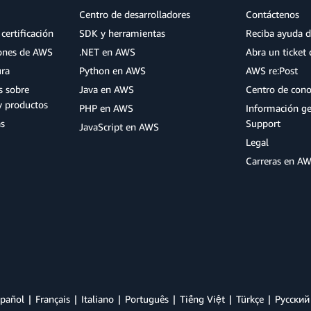
Centro de desarrolladores
Contáctenos
certificación
SDK y herramientas
Reciba ayuda d
iones de AWS
.NET en AWS
Abra un ticket 
ura
Python en AWS
AWS re:Post
s sobre
Java en AWS
Centro de con
y productos
PHP en AWS
Información g
as
Support
JavaScript en AWS
Legal
Carreras en A
pañol
Français
Italiano
Português
Tiếng Việt
Türkçe
Ρусский