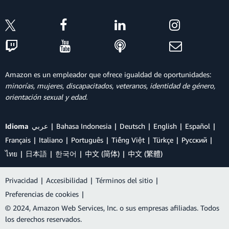
Amazon es un empleador que ofrece igualdad de oportunidades:
minorías, mujeres, discapacitados, veteranos, identidad de género,
orientación sexual y edad.
Idioma
عربي
Bahasa Indonesia
Deutsch
English
Español
Français
Italiano
Português
Tiếng Việt
Türkçe
Ρусский
ไทย
日本語
한국어
中文 (简体)
中文 (繁體)
Privacidad
|
Accesibilidad
|
Términos del sitio
|
Preferencias de cookies
|
© 2024, Amazon Web Services, Inc. o sus empresas afiliadas. Todos
los derechos reservados.