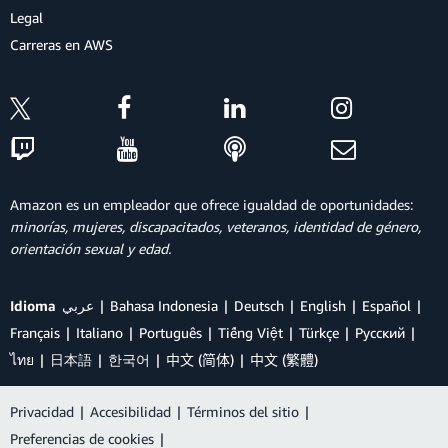
Legal
Carreras en AWS
Amazon es un empleador que ofrece igualdad de oportunidades:
minorías, mujeres, discapacitados, veteranos, identidad de género,
orientación sexual y edad.
Idioma
عربي
Bahasa Indonesia
Deutsch
English
Español
Français
Italiano
Português
Tiếng Việt
Türkçe
Ρусский
ไทย
日本語
한국어
中文 (简体)
中文 (繁體)
Privacidad
|
Accesibilidad
|
Términos del sitio
|
Preferencias de cookies
|