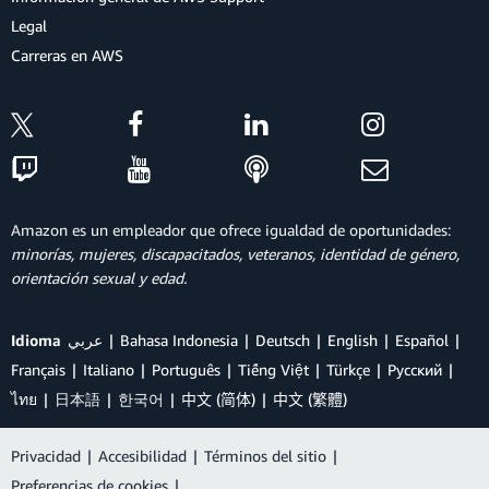
Legal
Carreras en AWS
Amazon es un empleador que ofrece igualdad de oportunidades:
minorías, mujeres, discapacitados, veteranos, identidad de género,
orientación sexual y edad.
Idioma
عربي
Bahasa Indonesia
Deutsch
English
Español
Français
Italiano
Português
Tiếng Việt
Türkçe
Ρусский
ไทย
日本語
한국어
中文 (简体)
中文 (繁體)
Privacidad
|
Accesibilidad
|
Términos del sitio
|
Preferencias de cookies
|