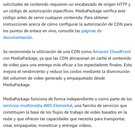
solicitudes de contenido requieren un encabezado de origen HTTP y
un código de autorización específicos. MediaPackage verifica este
código antes de servir cualquier contenido. Para obtener
instrucciones acerca de cómo configurar la autorización de CDN para
los puntos de enlace en vivo, consulte las
páginas de
documentación
.
Se recomienda la utilización de una CDN como
Amazon CloudFront
con MediaPackage, ya que las CDN almacenan en caché el contenido
de video para una entrega más eficaz a los espectadores finales. Esto
mejora el rendimiento y reduce los costos mediante la disminución
del volumen de video generado y empaquetado desde
MediaPackage.
MediaPackage funciona de forma independiente o como parte de los
servicios multimedia AWS Elemental
, una familia de servicios que
constituyen la base de los flujos de trabajo de video basados en la
nube y que ofrecen las capacidades que necesita para transportar,
crear, empaquetar, monetizar y entregar videos.