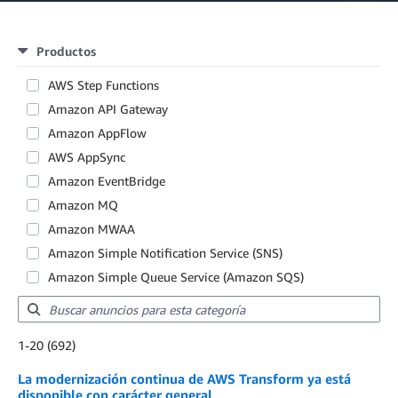
Productos
AWS Step Functions
Amazon API Gateway
Amazon AppFlow
AWS AppSync
Amazon EventBridge
Amazon MQ
Amazon MWAA
Amazon Simple Notification Service (SNS)
Amazon Simple Queue Service (Amazon SQS)
Showing results: 1-20
1-20 (692)
Total results: 692
La modernización continua de AWS Transform ya está
disponible con carácter general