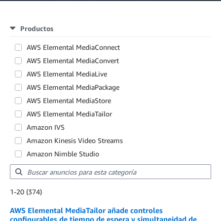
Productos
AWS Elemental MediaConnect
AWS Elemental MediaConvert
AWS Elemental MediaLive
AWS Elemental MediaPackage
AWS Elemental MediaStore
AWS Elemental MediaTailor
Amazon IVS
Amazon Kinesis Video Streams
Amazon Nimble Studio
Showing results: 1-20
1-20 (374)
Total results: 374
AWS Elemental MediaTailor añade controles
configurables de tiempo de espera y simultaneidad de