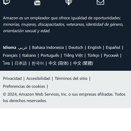
Amazon es un empleador que ofrece igualdad de oportunidades:
minorías, mujeres, discapacitados, veteranos, identidad de género,
orientación sexual y edad.
Idioma
عربي
Bahasa Indonesia
Deutsch
English
Español
Français
Italiano
Português
Tiếng Việt
Türkçe
Ρусский
ไทย
日本語
한국어
中文 (简体)
中文 (繁體)
Privacidad
|
Accesibilidad
|
Términos del sitio
|
Preferencias de cookies
|
© 2024, Amazon Web Services, Inc. o sus empresas afiliadas. Todos
los derechos reservados.