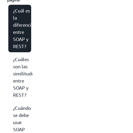
¿Cuál es
la
diferencia
entre
SOAP y
REST?
¿Cuáles
son las
similitudes
entre
SOAP y
REST?
¿Cuándo
se debe
usar
SOAP