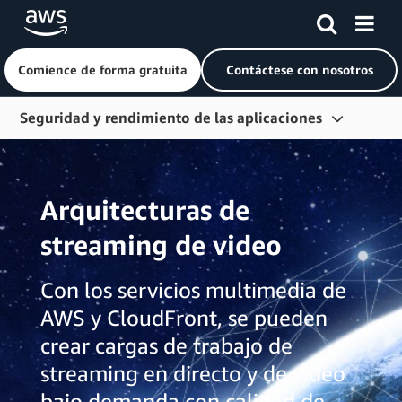
Comience de forma gratuita
Contáctese con nosotros
Saltar al contenido principal
Seguridad y rendimiento de las aplicaciones
Información general
Introducción
Arquitecturas de
Aceleración web
streaming de video
Protección del perímetro
Con los servicios multimedia de
Streaming de video
AWS y CloudFront, se pueden
Búsqueda de contenido
crear cargas de trabajo de
streaming en directo y de video
bajo demanda con calidad de