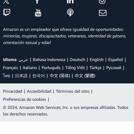
Amazon es un empleador que ofrece igualdad de oportunidades:
minorías, mujeres, discapacitados, veteranos, identidad de género,
orientación sexual y edad.
Idioma
عربي
Bahasa Indonesia
Deutsch
English
Español
Français
Italiano
Português
Tiếng Việt
Türkçe
Ρусский
ไทย
日本語
한국어
中文 (简体)
中文 (繁體)
Privacidad
|
Accesibilidad
|
Términos del sitio
|
Preferencias de cookies
|
© 2024, Amazon Web Services, Inc. o sus empresas afiliadas. Todos
los derechos reservados.