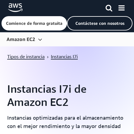
Comience de forma gratuita
Contáctese con nosotros
Saltar al contenido principal
Amazon EC2
Información general
Tipos de instancia
›
Instancias I7i
Características
Precios
Instancias I7i de
Tipos de instancia
Amazon EC2
Preguntas frecuentes
Introducción
Instancias optimizadas para el almacenamiento
Recursos
con el mejor rendimiento y la mayor densidad