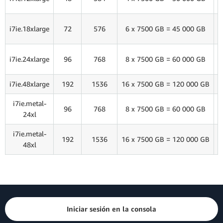
H
i7ie.18xlarge
72
576
6 x 7500 GB = 45 000 GB
H
i7ie.24xlarge
96
768
8 x 7500 GB = 60 000 GB
i7ie.48xlarge
192
1536
16 x 7500 GB = 120 000 GB
i7ie.metal-
H
96
768
8 x 7500 GB = 60 000 GB
24xl
i7ie.metal-
192
1536
16 x 7500 GB = 120 000 GB
48xl
Iniciar sesión en la consola