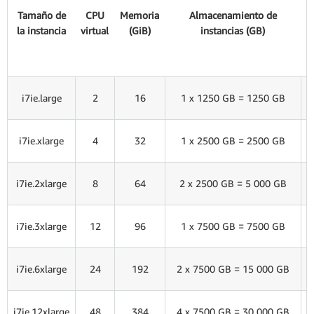
rendimiento al descargar de manera eficiente las
Tamaño de
CPU
Memoria
Almacenamiento de
b
operaciones de base de datos, el cifrado, la
la instancia
virtual
(GiB)
instancias (GB)
d
compresión y las tareas de gestión de colas de la
CPU.
(
H
i7ie.large
2
16
1 x 1250 GB = 1250 GB
H
i7ie.xlarge
4
32
1 x 2500 GB = 2500 GB
H
i7ie.2xlarge
8
64
2 x 2500 GB = 5 000 GB
H
i7ie.3xlarge
12
96
1 x 7500 GB = 7500 GB
H
i7ie.6xlarge
24
192
2 x 7500 GB = 15 000 GB
H
i7ie.12xlarge
48
384
4 x 7500 GB = 30 000 GB