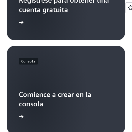
Regístrese para obtener una
cuenta gratuita
egístrese
Consola
Comience a crear en la
consola
cie sesión