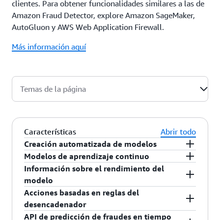
clientes. Para obtener funcionalidades similares a las de
Amazon Fraud Detector, explore Amazon SageMaker,
AutoGluon y AWS Web Application Firewall.
Más información aquí
Temas de la página
Características
Abrir todo
Creación automatizada de modelos
Amazon Fraud Detector automatiza totalmente
Modelos de aprendizaje continuo
la creación de modelos de machine learning que
El modelo mantiene su rendimiento durante más
Información sobre el rendimiento del
identifican posibles fraudes en actividades
tiempo entre las recapacitaciones porque Amazon
modelo
comunes en línea, como la creación de nuevas
Fraud Detector calcula automáticamente
En cada modelo que forma, puede ver todas las
Acciones basadas en reglas del
cuentas, los pagos en línea y las compras sin un
información como la antigüedad de la cuenta, el
entradas que proporcionó clasificadas por su
desencadenador
usuario registrado. El proceso de creación de
tiempo transcurrido desde la última actividad y el
impacto en el rendimiento del modelo. Con los
Una vez que ha creado un modelo de detección
API de predicción de fraudes en tiempo