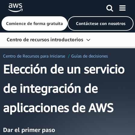
Comience de forma gratuita
Contáctese con nosotros
Saltar al contenido principal
Centro de recursos introductorios
Introducción
Centro de Recursos para Iniciarse
Guías de decisiones
Elección de un servicio
Aprender
Conéctese
de integración de
Herramientas para desarrolladores
Más recursos
aplicaciones de AWS
Explorar por rol
Dar el primer paso