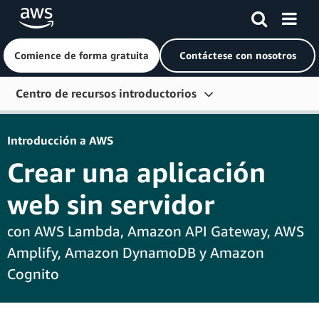
Comience de forma gratuita
Contáctese con nosotros
Saltar al contenido principal
Centro de recursos introductorios
Introducción
Introducción a AWS
Aprender
Crear una aplicación
Conéctese
web sin servidor
Herramientas para desarrolladores
con AWS Lambda, Amazon API Gateway, AWS
Más recursos
Amplify, Amazon DynamoDB y Amazon
Explorar por rol
Cognito