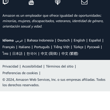
Amazon es un empleador que ofrece igualdad de oportunidades:
minorías, mujeres, discapacitados, veteranos, identidad de género,
orientación sexual y edad.
Idioma
عربي
Bahasa Indonesia
Deutsch
English
Español
Français
Italiano
Português
Tiếng Việt
Türkçe
Ρусский
ไทย
日本語
한국어
中文 (简体)
中文 (繁體)
Privacidad
|
Accesibilidad
|
Términos del sitio
|
Preferencias de cookies
|
© 2024, Amazon Web Services, Inc. o sus empresas afiliadas. Todos
los derechos reservados.