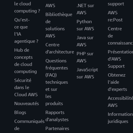
le cloud
support
AWS
.NET sur
computing ?
AWS
AWS
Bibliothèque
Qu’est-
re:Post
de
Python
ce que
solutions
sur AWS
Centre
l’IA
AWS
de
Java sur
agentique ?
connaissanc
Centre
AWS
Hub de
d'architecture
Présentatio
PHP sur
concepts
d’AWS
Questions
AWS
de cloud
Support
fréquentes
JavaScript
computing
(FAQ)
Obtenez
sur AWS
Sécurité
techniques
l’aide
dans le
et sur
d’experts
Cloud AWS
les
Accessibilit
Nouveautés
produits
AWS
Blogs
Rapports
Information
d'analystes
Communiqués
juridiques
de
Partenaires