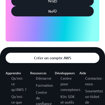
Yes
No
Créer un compte AWS
Apprendre
Ressources
Développeurs
Aide
Qu’est-
Démarrer
Centre
Contactez-
ce
pour
nous
Formation
qu’AWS ?
concepteurs
Soumettez
Centre
Qu’est-
Kits SDK
un ticket
de
ce que
et outils
de
confiance