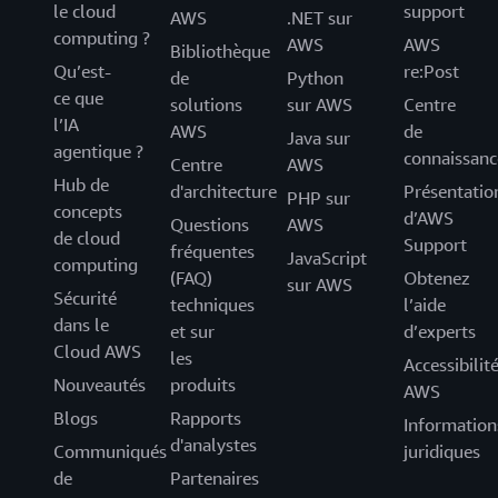
le cloud
support
AWS
.NET sur
computing ?
AWS
AWS
Bibliothèque
Qu’est-
re:Post
de
Python
ce que
solutions
sur AWS
Centre
l’IA
AWS
de
Java sur
agentique ?
connaissanc
Centre
AWS
Hub de
d'architecture
Présentatio
PHP sur
concepts
d’AWS
Questions
AWS
de cloud
Support
fréquentes
JavaScript
computing
(FAQ)
Obtenez
sur AWS
Sécurité
techniques
l’aide
dans le
et sur
d’experts
Cloud AWS
les
Accessibilit
Nouveautés
produits
AWS
Blogs
Rapports
Information
d'analystes
Communiqués
juridiques
de
Partenaires