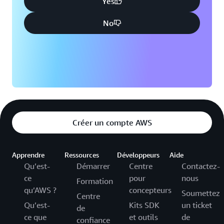
Yes
No
Créer un compte AWS
Apprendre
Ressources
Développeurs
Aide
Qu’est-
Démarrer
Centre
Contactez-
ce
pour
nous
Formation
qu’AWS ?
concepteurs
Soumettez
Centre
Qu’est-
Kits SDK
un ticket
de
ce que
et outils
de
confiance