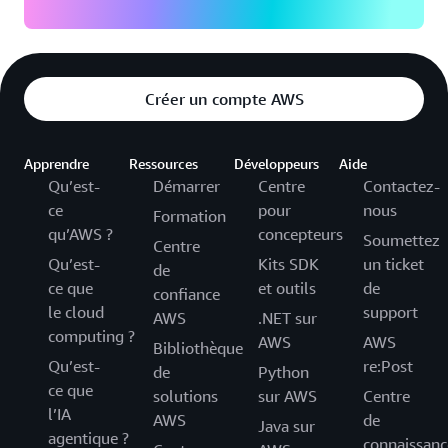
Créer un compte AWS
Apprendre
Ressources
Développeurs
Aide
Qu’est-
Démarrer
Centre
Contactez-
ce
pour
nous
Formation
qu’AWS ?
concepteurs
Soumettez
Centre
Qu’est-
Kits SDK
un ticket
de
ce que
et outils
de
confiance
le cloud
support
AWS
.NET sur
computing ?
AWS
AWS
Bibliothèque
Qu’est-
re:Post
de
Python
ce que
solutions
sur AWS
Centre
l’IA
AWS
de
Java sur
agentique ?
connaissanc