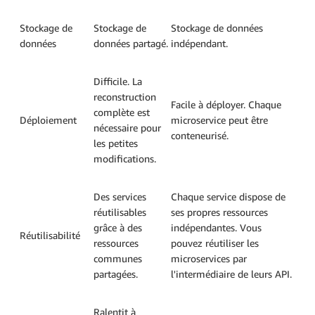
Stockage de
Stockage de
Stockage de données
données
données partagé.
indépendant.
Difficile. La
reconstruction
Facile à déployer. Chaque
complète est
Déploiement
microservice peut être
nécessaire pour
conteneurisé.
les petites
modifications.
Des services
Chaque service dispose de
réutilisables
ses propres ressources
grâce à des
indépendantes. Vous
Réutilisabilité
ressources
pouvez réutiliser les
communes
microservices par
partagées.
l'intermédiaire de leurs API.
Ralentit à