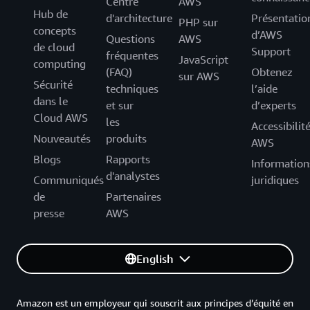
Centre
AWS
Hub de
d'architecture
Présentatio
PHP sur
concepts
d’AWS
Questions
AWS
de cloud
Support
fréquentes
JavaScript
computing
(FAQ)
Obtenez
sur AWS
Sécurité
techniques
l’aide
dans le
et sur
d’experts
Cloud AWS
les
Accessibilit
Nouveautés
produits
AWS
Blogs
Rapports
Information
d'analystes
Communiqués
juridiques
de
Partenaires
presse
AWS
English
Amazon est un employeur qui souscrit aux principes d’équité en