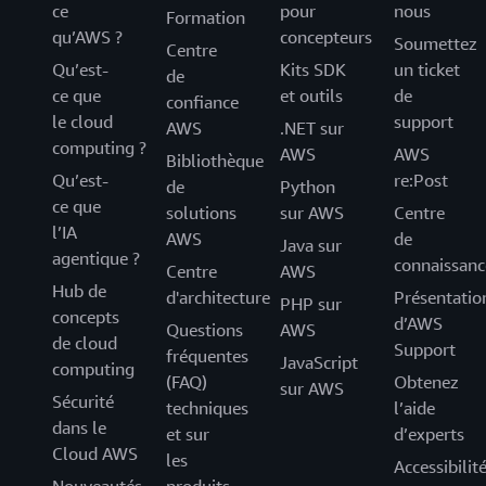
ce
pour
nous
Formation
qu’AWS ?
concepteurs
Soumettez
Centre
Qu’est-
Kits SDK
un ticket
de
ce que
et outils
de
confiance
le cloud
support
AWS
.NET sur
computing ?
AWS
AWS
Bibliothèque
Qu’est-
re:Post
de
Python
ce que
solutions
sur AWS
Centre
l’IA
AWS
de
Java sur
agentique ?
connaissanc
Centre
AWS
Hub de
d'architecture
Présentatio
PHP sur
concepts
d’AWS
Questions
AWS
de cloud
Support
fréquentes
JavaScript
computing
(FAQ)
Obtenez
sur AWS
Sécurité
techniques
l’aide
dans le
et sur
d’experts
Cloud AWS
les
Accessibilit