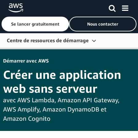
Se lancer gratuitement
Nous contacter
Passer au contenu principal
Centre de ressources de démarrage
Démarrer
Démarrer avec AWS
Informations et formations
Créer une application
Connectez-vous
web sans serveur
Outils pour développeurs
avec AWS Lambda, Amazon API Gateway,
Plus de ressources
AWS Amplify, Amazon DynamoDB et
Explorer en fonction des rôles
Amazon Cognito