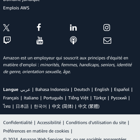
Emplois AWS
Amazon est un employeur qui souscrit aux principes d'équité en
matière d'emploi :
minorités, femmes, handicaps, seniors, identité
de genre, orientation sexuelle, âge
.
Langue
عربي
Bahasa Indonesia
Deutsch
English
Español
Français
Italiano
Português
Tiếng Việt
Türkçe
Ρусский
ไทย
日本語
한국어
中文 (简体)
中文 (繁體)
Confidentialité
|
Accessibilité
|
Conditions d’utilisation du site
|
Préférences en matière de cookies
|
© 2024, Amazon Web Services, Inc. ou ses sociétés apparentées.