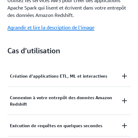
Utilisez les services AWS pour créer des applications
Apache Spark qui lisent et écrivent dans votre entrepôt
des données Amazon Redshift.
Agrandir et lire la description de l’image
Cas d’utilisation
Création d’applications ETL, ML et interactives
Créez des applications Apache Spark en Java, Scala
Connexion à votre entrepôt des données Amazon
et Python avec les services d’analyse AWS basés sur
Redshift
Apache Spark.
Lisez et écrivez des données vers et depuis Amazon
Exécution de requêtes en quelques secondes
Redshift avec Amazon EMR, AWS Glue, SageMaker
et les services AWS analytics et ML.