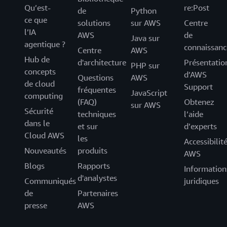
Qu’est-
re:Post
de
Python
ce que
solutions
sur AWS
Centre
l’IA
AWS
de
Java sur
agentique ?
connaissanc
Centre
AWS
Hub de
d'architecture
Présentatio
PHP sur
concepts
d’AWS
Questions
AWS
de cloud
Support
fréquentes
JavaScript
computing
(FAQ)
Obtenez
sur AWS
Sécurité
techniques
l’aide
dans le
et sur
d’experts
Cloud AWS
les
Accessibilit
Nouveautés
produits
AWS
Blogs
Rapports
Information
d'analystes
Communiqués
juridiques
de
Partenaires
presse
AWS