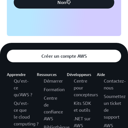
Non
Créer un compte AWS
Apprendre
Ressources
Développeurs
Aide
Qu’est-
Démarrer
Centre
Contactez-
ce
pour
nous
Formation
qu’AWS ?
concepteurs
Soumettez
Centre
Qu’est-
Kits SDK
un ticket
de
ce que
et outils
de
confiance
le cloud
support
AWS
.NET sur
computing ?
AWS
AWS
Bibliothèque