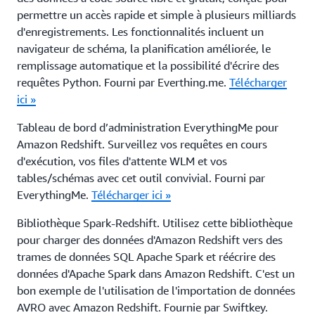
fonctionnalités incluent un navigateur de schéma, la
permettre un accès rapide et simple à plusieurs milliards
v_get_schema_priv_by_user.sql – générer le
planification améliorée, le remplissage automatique
d'enregistrements. Les fonctionnalités incluent un
schéma auquel un utilisateur a accès
et la possibilité d'écrire des requêtes Python. Fourni
navigateur de schéma, la planification améliorée, le
v_get_tbl_priv_by_user.sql – générer les tables
par Everthing.me.
Télécharger ici »
remplissage automatique et la possibilité d'écrire des
auxquelles un utilisateur a accès
requêtes Python. Fourni par Everthing.me.
Télécharger
Tableau de bord d’administration EverythingMe
v_get_users_in_group.sql – générer tous les
ici »
pour Amazon Redshift. Surveillez vos requêtes en
utilisateurs d'un groupe
cours d'exécution, vos files d'attente WLM et vos
Tableau de bord d’administration EverythingMe pour
v_get_view_priv_by_user.sql – générer les vues
tables/schémas avec cet outil convivial. Fourni par
Amazon Redshift. Surveillez vos requêtes en cours
auxquelles un utilisateur a accès
EverythingMe.
Télécharger ici »
d'exécution, vos files d'attente WLM et vos
v_object_dependency.sql – fusionner les
tables/schémas avec cet outil convivial. Fourni par
Bibliothèque Spark-Redshift. Utilisez cette
différentes vues de dépendances
EverythingMe.
Télécharger ici »
bibliothèque pour charger des données d'Amazon
v_space_used_per_tbl.sql – générer l'espace
Redshift vers des trames de données SQL Apache
Bibliothèque Spark-Redshift. Utilisez cette bibliothèque
utilisé par table
Spark et réécrire des données d'Apache Spark dans
pour charger des données d'Amazon Redshift vers des
v_view_dependency.sql – générer le nom des
Amazon Redshift. C'est un bon exemple de
trames de données SQL Apache Spark et réécrire des
vues dépendantes d'autres tables ou vues
l'utilisation de l'importation de données AVRO avec
données d'Apache Spark dans Amazon Redshift. C'est un
Amazon Redshift. Fournie par Swiftkey.
Télécharger
v_check_transaction_locks.sql – obtenir des
bon exemple de l'utilisation de l'importation de données
ici »
informations sur les verrouillages maintenus par
AVRO avec Amazon Redshift. Fournie par Swiftkey.