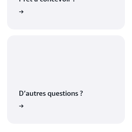
Redshift
D’autres questions ?
contacter