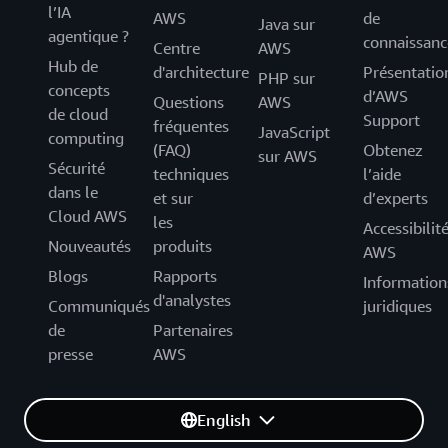
l’IA
AWS
de
Java sur
agentique ?
connaissanc
Centre
AWS
Hub de
d'architecture
Présentatio
PHP sur
concepts
d’AWS
Questions
AWS
de cloud
Support
fréquentes
JavaScript
computing
(FAQ)
Obtenez
sur AWS
Sécurité
techniques
l’aide
dans le
et sur
d’experts
Cloud AWS
les
Accessibilit
Nouveautés
produits
AWS
Blogs
Rapports
Information
d'analystes
Communiqués
juridiques
de
Partenaires
presse
AWS
English