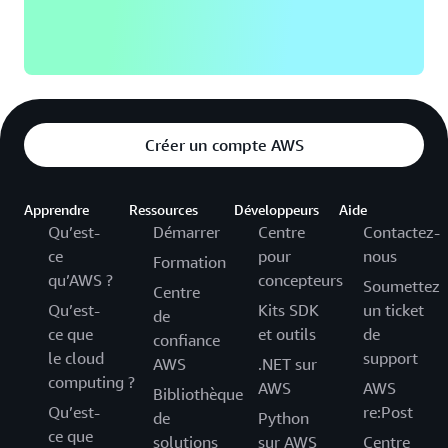
Créer un compte AWS
Apprendre
Ressources
Développeurs
Aide
Qu’est-
Démarrer
Centre
Contactez-
ce
pour
nous
Formation
qu’AWS ?
concepteurs
Soumettez
Centre
Qu’est-
Kits SDK
un ticket
de
ce que
et outils
de
confiance
le cloud
support
AWS
.NET sur
computing ?
AWS
AWS
Bibliothèque
Qu’est-
re:Post
de
Python
ce que
solutions
sur AWS
Centre