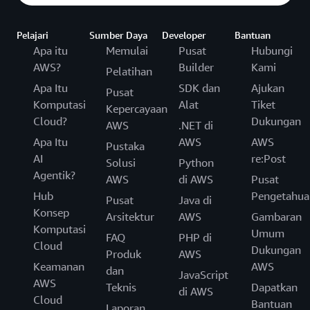
keberhasilan pelanggan dalam mengamankan
Adopsi AWS Cloud (CAF)
dan
praktik terbaik
independen yang memungkinkan Anda
Tinjau opsi fungsionalitas dan konfigurasi
tiap tahap adopsi
Well-Architected
untuk merencanakan dan
, dari migrasi awal hingga
menemukan, menguji, membeli, dan melakukan
keamanan layanan AWS individual dalam bab
cloud
Pelajari
Sumber Daya
Developer
Bantuan
menjalankan transformasi digital Anda dalam
manajemen harian yang berkelanjutan.
keamanan di
perangkat lunak yang beroperasi di
dokumentasi layanan AWS
.
deployment
Apa itu
Memulai
Pusat
Hubungi
Tentukan persyaratan dan tujuan keamanan
skala besar.
AWS.
AWS?
Builder
Kami
Pelatihan
eksternal dan internal serta kepatuhan terkait.
Apa Itu
SDK dan
Ajukan
Pusat
Pertimbangkan juga kerangka kerja industri,
Komputasi
Alat
Tiket
Kepercayaan
seperti
NIST Cybersecurity Framework
Cloud?
Dukungan
AWS
.NET di
(CSF)
dan
ISO
.
Apa Itu
AWS
AWS
Pustaka
AI
re:Post
Solusi
Python
Agentik?
AWS
di AWS
Pusat
Hub
Pengetahua
Pusat
Java di
Konsep
Arsitektur
AWS
Gambaran
Komputasi
Umum
FAQ
PHP di
Cloud
Dukungan
Produk
AWS
Keamanan
AWS
dan
JavaScript
AWS
Teknis
Dapatkan
di AWS
Cloud
Bantuan
Laporan