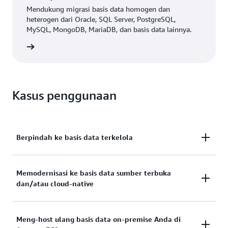
Mendukung migrasi basis data homogen dan
heterogen dari Oracle, SQL Server, PostgreSQL,
MySQL, MongoDB, MariaDB, dan basis data lainnya.
gkapnya
Kasus penggunaan
Berpindah ke basis data terkelola
Lakukan migrasi dari basis data warisan atau
Memodernisasi ke basis data sumber terbuka
on-
dan/atau cloud-native
ke layanan
terkelola melalui proses
premise
cloud
migrasi yang disederhanakan, tanpa tugas
manajemen basis data yang tidak terdiferensiasi.
Modernisasi untuk mengurangi biaya dan
Meng-host ulang basis data on-premise Anda di
meningkatkan ketersediaan, pemulihan bencana,