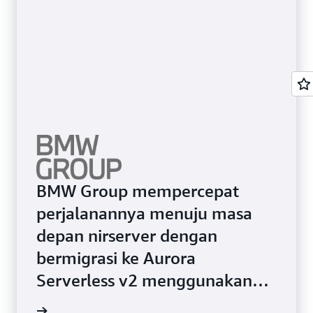
BMW Group mempercepat
perjalanannya menuju masa
depan nirserver dengan
bermigrasi ke Aurora
Serverless v2 menggunakan
DMS
i kasus