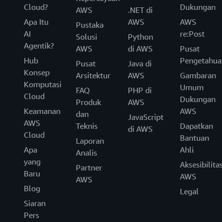
Cloud?
Dukungan
AWS
.NET di
Apa Itu
AWS
AWS
Pustaka
AI
re:Post
Solusi
Python
Agentik?
AWS
di AWS
Pusat
Hub
Pengetahua
Pusat
Java di
Konsep
Arsitektur
AWS
Gambaran
Komputasi
Umum
FAQ
PHP di
Cloud
Dukungan
Produk
AWS
Keamanan
AWS
dan
JavaScript
AWS
Teknis
Dapatkan
di AWS
Cloud
Bantuan
Laporan
Apa
Ahli
Analis
yang
Aksesibilita
Partner
Baru
AWS
AWS
Blog
Legal
Siaran
Pers