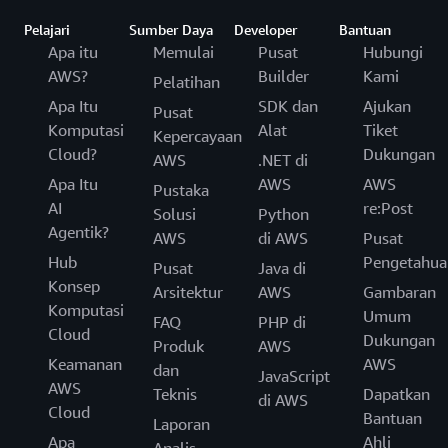
Pelajari
Sumber Daya
Developer
Bantuan
Apa itu
Memulai
Pusat
Hubungi
AWS?
Builder
Kami
Pelatihan
Apa Itu
SDK dan
Ajukan
Pusat
Komputasi
Alat
Tiket
Kepercayaan
Cloud?
Dukungan
AWS
.NET di
Apa Itu
AWS
AWS
Pustaka
AI
re:Post
Solusi
Python
Agentik?
AWS
di AWS
Pusat
Hub
Pengetahua
Pusat
Java di
Konsep
Arsitektur
AWS
Gambaran
Komputasi
Umum
FAQ
PHP di
Cloud
Dukungan
Produk
AWS
Keamanan
AWS
dan
JavaScript
AWS
Teknis
Dapatkan
di AWS
Cloud
Bantuan
Laporan
Apa
Ahli